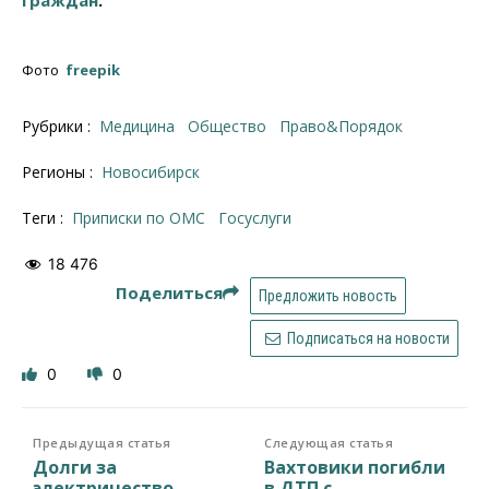
граждан
.
Фото
freepik
Рубрики :
Медицина
Общество
Право&Порядок
Регионы :
Новосибирск
Теги :
приписки по ОМС
Госуслуги
18 476
Поделиться
Предложить новость
Подписаться на новости
0
0
Предыдущая статья
Следующая статья
Долги за
Вахтовики погибли
электричество
в ДТП с