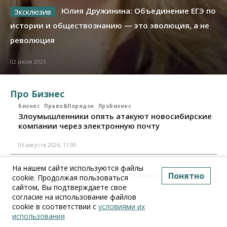
Юлия Дружинина: Объединение ЕГЭ по
истории и обществознанию — это эволюция, а не
революция
02 июля 2026
Про Бизнес
Бизнес
Право&Порядок
ПроБизнес
Злоумышленники опять атакуют новосибирские
компании через электронную почту
06 августа 2026, 11:00
Бизнес
ПроБизнес
На нашем сайте используются файлы
Новосибирские грузоперевозчики переходят на
Понятно
cookie. Продолжая пользоваться
цифровые накладные
сайтом, Вы подтверждаете свое
согласие на использование файлов
28 июля 2026, 11:00
cookie в соответствии с
условиями их
использования
Бизнес
ПроБизнес