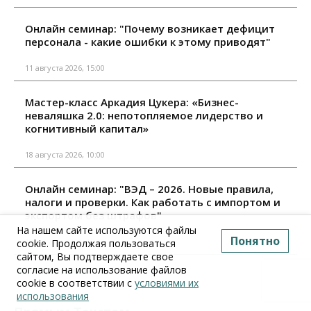
Онлайн семинар: "Почему возникает дефицит
персонала - какие ошибки к этому приводят"
11 августа 2026, 15:00
Мастер-класс Аркадия Цукера: «Бизнес-
неваляшка 2.0: непотопляемое лидерство и
когнитивный капитал»
18 августа 2026, 10:00
Онлайн семинар: "ВЭД – 2026. Новые правила,
налоги и проверки. Как работать с импортом и
экспортом без штрафов"
На нашем сайте используются файлы
Понятно
18 августа 2026, 15:00
cookie. Продолжая пользоваться
сайтом, Вы подтверждаете свое
согласие на использование файлов
Все мероприятия
cookie в соответствии с
условиями их
использования