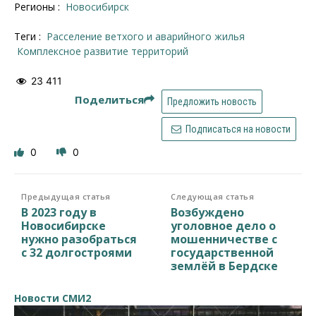
Регионы :
Новосибирск
Теги :
Расселение ветхого и аварийного жилья
комплексное развитие территорий
23 411
Поделиться
Предложить новость
Подписаться на новости
0
0
Предыдущая статья
Следующая статья
В 2023 году в
Возбуждено
Новосибирске
уголовное дело о
нужно разобраться
мошенничестве с
с 32 долгостроями
государственной
землёй в Бердске
Новости СМИ2