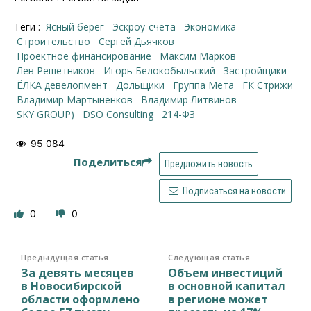
Теги :
Ясный берег
эскроу-счета
Экономика
строительство
Сергей Дьячков
проектное финансирование
Максим Марков
Лев Решетников
Игорь Белокобыльский
Застройщики
ЁЛКА девелопмент
дольщики
Группа Мета
ГК Стрижи
Владимир Мартыненков
Владимир Литвинов
SKY GROUP)
DSO Consulting
214-ФЗ
95 084
Поделиться
Предложить новость
Подписаться на новости
0
0
Предыдущая статья
Следующая статья
За девять месяцев
Объем инвестиций
в Новосибирской
в основной капитал
области оформлено
в регионе может