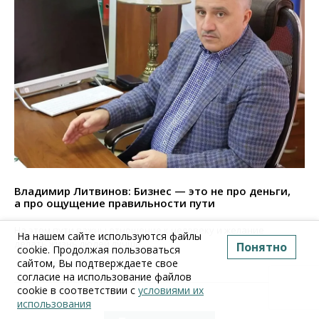
Владимир Литвинов: Бизнес — это не про деньги,
а про ощущение правильности пути
На этом пути важны отношение к человеку и желание
На нашем сайте используются файлы
делать жизнь людей лучше
Понятно
cookie. Продолжая пользоваться
сайтом, Вы подтверждаете свое
Все материалы
согласие на использование файлов
cookie в соответствии с
условиями их
использования