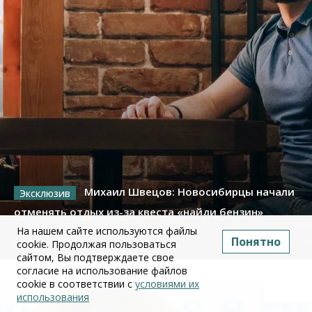
Михаил Швецов: Новосибирцы начали
отменять отдых из-за квеста «найди бензин»
На нашем сайте используются файлы
Понятно
09 июля 2026
cookie. Продолжая пользоваться
сайтом, Вы подтверждаете свое
согласие на использование файлов
cookie в соответствии с
условиями их
использования