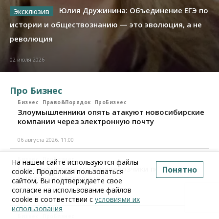
Юлия Дружинина: Объединение ЕГЭ по
истории и обществознанию — это эволюция, а не
революция
02 июля 2026
Про Бизнес
Бизнес
Право&Порядок
ПроБизнес
Злоумышленники опять атакуют новосибирские
компании через электронную почту
06 августа 2026, 11:00
Бизнес
ПроБизнес
На нашем сайте используются файлы
Новосибирские грузоперевозчики переходят на
Понятно
cookie. Продолжая пользоваться
цифровые накладные
сайтом, Вы подтверждаете свое
согласие на использование файлов
28 июля 2026, 11:00
cookie в соответствии с
условиями их
использования
Бизнес
ПроБизнес