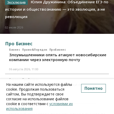
Юлия Дружинина: Объединение ЕГЭ по
истории и обществознанию — это эволюция, а не
революция
02 июля 2026
Про Бизнес
Бизнес
Право&Порядок
ПроБизнес
Злоумышленники опять атакуют новосибирские
компании через электронную почту
06 августа 2026, 11:00
Бизнес
ПроБизнес
Новосибирские грузоперевозчики переходят на
На нашем сайте используются файлы
Понятно
цифровые накладные
cookie. Продолжая пользоваться
сайтом, Вы подтверждаете свое
согласие на использование файлов
28 июля 2026, 11:00
cookie в соответствии с
условиями их
использования
Бизнес
ПроБизнес
Новосибирцы стали получать отказ в вычете по