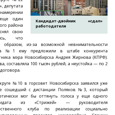
», депутата
намерении
 еще один
Кандидат-двойник «сдал»
ого района
работодателя
снял свою
ись, что
м образом, из-за возможной невнимательности
ова №1 ему предложили в штабе конкурента
тника мэра Новосибирска Андрея Жирнова (КПРФ).
а, составляла 100 тысяч рублей, а неустойка — по 2
 договора.
круге №10 в горсовет Новосибирска заявился уже
е сошедший с дистанции Поляков №3, который
етически мог бы оттянуть голоса у еще одного
дидата из «Стрижей» — руководителя
ественного клуба по реализации социально