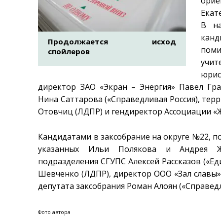
ори
Екат
В на
канд
Продолжается исход
поми
спойлеров
учит
юрис
директор ЗАО «Экран – Энергия» Павел Гр
Нина Саттарова («Справедливая Россия), те
Отовчиц (ЛДПР) и гендиректор Ассоциации «Ж
Кандидатами в заксобрание на округе №22, 
указанных Ильи Полякова и Андрея Жи
подразделения СГУПС Алексей Рассказов («Ед
Шевченко (ЛДПР), директор ООО «Зал славы»
депутата заксобрания Роман Алоян («Справедл
Фото автора