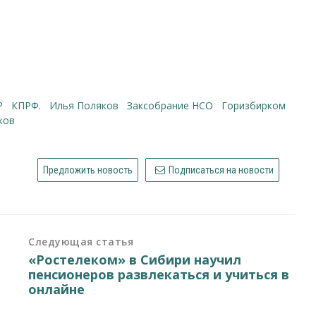
Р
КПРФ.
Илья Поляков
Заксобрание НСО
Горизбирком
ков
Предложить новость
Подписаться на новости
Следующая статья
«Ростелеком» в Сибири научил
пенсионеров развлекаться и учиться в
онлайне