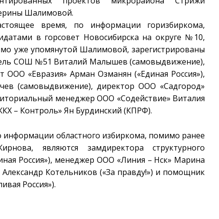
ентированных проектов микрорайона Стрижи
ерины Шалимовой.
стоящее время, по информации горизбиркома,
идатами в горсовет Новосибирска на округе №10,
мо уже упомянутой Шалимовой, зарегистрированы
ель СОШ №51 Виталий Малышев (самовыдвижение),
т ООО «Евразия» Арман Озманян («Единая Россия»),
ачев (самовыдвижение), директор ООО «Садгород»
рриториальный менеджер ООО «Содействие» Виталия
КХ – Контроль» Ян Бурдинский (КПРФ).
по информации областного избиркома, помимо ранее
рнова, являются замдиректора структурного
иная Россия»), менеджер ООО «Линия – Нск» Марина
 Александр Котельников («За правду!») и помощник
ивая Россия»).