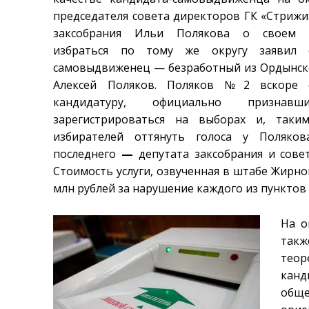
председателя совета директоров ГК «Стрижи
заксобрания Ильи Полякова о своем 
избраться по тому же округу заявил
самовыдвиженец — безработный из Ордынск
Алексей Поляков. Поляков №2 вскоре 
кандидатуру, официально признавш
зарегистрироваться на выборах и, таки
избирателей оттянуть голоса у Поляк
последнего
—
депутата заксобрания и сове
Стоимость услуги, озвученная в штабе Жирнов
млн рублей за нарушение каждого из пунктов
На о
такж
теор
кан
общ