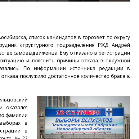
сибирска, список кандидатов в горсовет по округу
рудник структурного подразделения РЖД Андрей
естве самовыдвиженца. Ему отказано в регистрации
 ситуацию и пояснить причины отказа в окружной
казались. По информации источника редакции в
 отказа послужило достаточное количество брака в
ельцовский
, оказался
 по фамилии
 выборах в
истрации в
округе №22