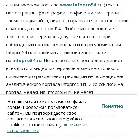
аналитическом портале
www.Infopro54.ru
(тексты,
иллюстрации, фотографии, графические материалы,
элементы дизайна, видео), охраняется в соответствии
с законодательством РФ. Любое использование
текстовых материалов допускается только при
соблюдении правил перепечатки и при упоминании
Infopro54.ru и наличии активной гиперссылки
на
infopro54.ru
. Использование (воспроизведение)
всех фото и видео-материалов возможно только с
письменного разрешения редакции информационно-
аналитического портала Infopro54.ru и со ссылкой на
портал. Редакция Infopro54.ru не несет
ответственность за:
На нашем сайте используются файлы
Понятно
cookie. Продолжая пользоваться
сайтом, Вы подтверждаете свое
содержание рекламных материалов (текстовая и
согласие на использование файлов
баннерная реклама),
cookie в соответствии с
условиями их
использования
содержание сайтов, на которые ведут гиперссылки