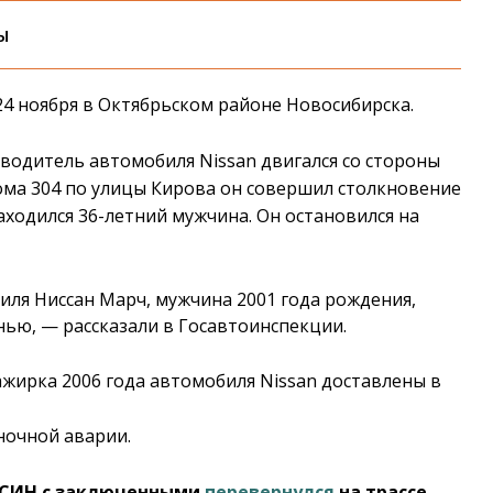
ы
24 ноября в Октябрьском районе Новосибирска.
водитель автомобиля Nissan двигался со стороны
ома 304 по улицы Кирова он совершил столкновение
аходился 36-летний мужчина. Он остановился на
ля Ниссан Марч, мужчина 2001 года рождения,
ью, — рассказали в Госавтоинспекции.
ажирка 2006 года автомобиля Nissan доставлены в
ночной аварии.
 ФСИН с заключенными
перевернулся
на трассе