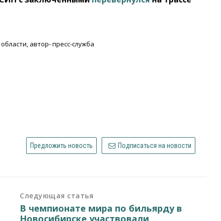
бласти, автор- пресс-служба
Предложить новость
Подписаться на новости
Следующая статья
В чемпионате мира по бильярду в
Новосибирске участвовали