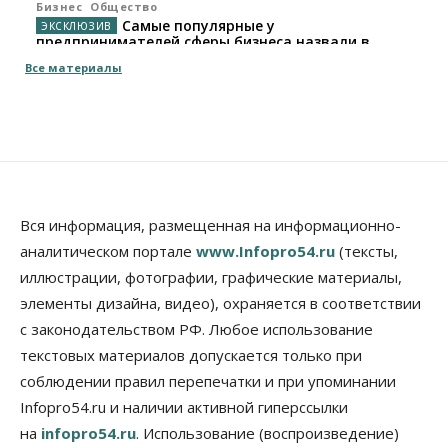
Бизнес
Общество
Самые популярные у
предпринимателей сферы бизнеса назвали в
Новосибирске
Все материалы
05 Августа 2026, 16:00
Недвижимость
Летний марафон скидок в ГК «Расцветай — до 16
августа
05 Августа 2026, 15:55
Недвижимость
Общество
Вся информация, размещенная на информационно-
Проект нового микрорайона на улице Кирова
аналитическом портале
www.Infopro54.ru
(тексты,
утвердили в Новосибирске
иллюстрации, фотографии, графические материалы,
05 Августа 2026, 15:30
элементы дизайна, видео), охраняется в соответствии
Бизнес
Промышленность
с законодательством РФ. Любое использование
Новосибирские компании произвели косметики
на два миллиарда рублей
текстовых материалов допускается только при
05 Августа 2026, 15:00
соблюдении правил перепечатки и при упоминании
Infopro54.ru и наличии активной гиперссылки
Власть
Финансы
на
infopro54.ru
. Использование (воспроизведение)
Криптовалюта в России официально стала