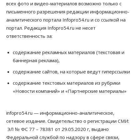
имуществом
всех фото и видео-материалов возможно только с
05 Августа 2026, 14:00
письменного разрешения редакции информационно-
аналитического портала Infopro54.ru и со ссылкой на
Недвижимость
Открыты продажи квартир нового дома в
портал. Редакция Infopro54.ru не несет
квартале «Цветной бульвар» ГК «Расцветай»
ответственность за:
05 Августа 2026, 13:23
Власть
Общество
содержание рекламных материалов (текстовая и
Ночные маршруты автобусов предлагают ввести
баннерная реклама),
в Новосибирской области
05 Августа 2026, 13:00
содержание сайтов, на которые ведут гиперссылки
Право&Порядок
содержание текстовых материалов из рубрики
Новосибирец пытался провезти из Таиланда
«Новости компаний» и «Партнерские материалы»
кондитерские изделия с наркотиками
05 Августа 2026, 12:30
infopro54.ru — информационно-аналитическое,
Бизнес
Власть
Более 400 новосибирских компаний
сетевое издание. Свидетельство о регистрации СМИ:
вывели зарплату сотрудников «из тени»
ЭЛ № ФС 77 – 78381 от 29.05.2020 г, выдано
05 Августа 2026, 12:00
Федеральной службой по надзору в сфере связи,