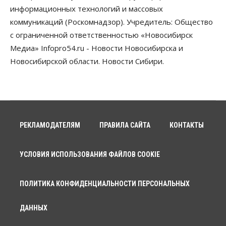
Бизнес
Власть
Недвижимость
информационных технологий и массовых
Новосибирское правительство требует 226 млн со
коммуникаций (Роскомнадзор). Учредитель: Общество
строителя экстрим-центра
05 Августа 2026, 11:30
с ограниченной ответственностью «Новосибирск
Медиа» Infopro54.ru - Новости Новосибирска и
Общество
Новосибирской области. Новости Сибири.
Премьер-министру Мишустину показали проект
нового аэропорта Горно-Алтайска
05 Августа 2026, 11:00
Общество
Новосибирские аграрии
подтверждают нормализацию ситуации с
РЕКЛАМОДАТЕЛЯМ
ПРАВИЛА САЙТА
КОНТАКТЫ
топливом
05 Августа 2026, 10:00
УСЛОВИЯ ИСПОЛЬЗОВАНИЯ ФАЙЛОВ COOKIE
Общество
Поголовье коров в Новосибирской области
сократилось почти на 15%
ПОЛИТИКА КОНФИДЕНЦИАЛЬНОСТИ ПЕРСОНАЛЬНЫХ
05 Августа 2026, 09:00
ДАННЫХ
Общество
Метеоролог оценил риски возможного