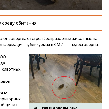
 среду обитания.
» опровергла отстрел беспризорных животных на
 информация, публикуемая в СМИ, — недостоверна.
ООО
ода
 животных.
щевой
тому
спризорных
ообщили в
«Сытая и довольная»: