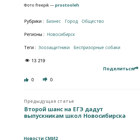
Фото freepik —
prostooleh
Рубрики :
Бизнес
Город
Общество
Регионы :
Новосибирск
Теги :
зоозащитники
Беспризорные собаки
13 219
Поделиться
0
0
Предыдущая статья
Второй шанс на ЕГЭ дадут
выпускникам школ Новосибирска
Новости СМИ2