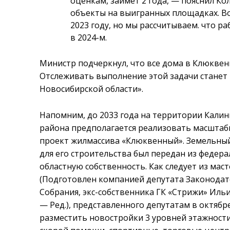
оценкам, займет 2 года, — пояснил К
объекты на выигранных площадках. Во
2023 году, но мы рассчитываем. что р
в 2024-м.
Министр подчеркнул, что все дома в Клюквен
Отслеживать выполнение этой задачи станет
Новосибирской области».
Напомним, до 2033 года на территории Калин
района предполагается реализовать масшта
проект жилмассива «Клюквенный». Земельный
для его строительства был передан из федер
областную собственность. Как следует из мас
(Подготовлен компанией депутата Законода
Собрания, экс-собственника ГК «Стрижи» Иль
— Ред.), представленного депутатам в октябре
разместить новостройки 3 уровней этажности,