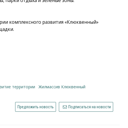
, парки отдыха и зеленые зоны.
тории комплексного развития «Клюквенный»
щадки.
звитие территории
жилмассив Клюквенный
Предложить новость
Подписаться на новости