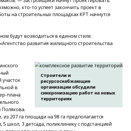
олмаков. — Застройщики начнут проектировать
зможно, кто-то успеет закончить проект в
аботы на строительных площадках КРТ начнутся
ном будут возводиться в едином стиле.
 «Агентство развития жилищного строительства
инского
бный
Строители и
 участок
ресурсоснабжающие
организации обсудили
альной в
синхронизацию работ на новых
тер-плана
территориях
тельного
и Полякова.
, из 207 га площади на 98 га предполагается
 5 школ, 3 детсада, поликлинику с подстанцией