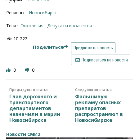
Регионы :
Новосибирск
Теги :
онкология
депутаты иноагенты
10 223
Поделиться
Предложить новость
Подписаться на новости
0
0
Предыдущая статья
Следующая статья
Глав дорожного и
Фальшивую
транспортного
рекламу опасных
департаментов
препаратов
назначили в мэрии
распространяют в
Новосибирска
Новосибирске
Новости СМИ2