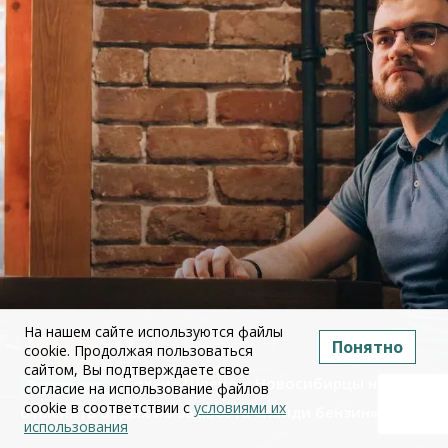
На нашем сайте используются файлы
Понятно
cookie. Продолжая пользоваться
сайтом, Вы подтверждаете свое
Михаил Швецов: Новосибирцы начали
согласие на использование файлов
cookie в соответствии с
условиями их
отменять отдых из-за квеста «найди бензин»
использования