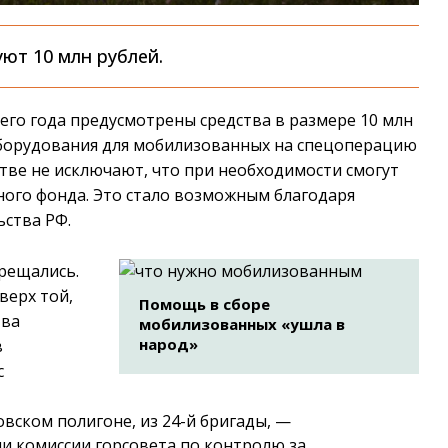
ют 10 млн рублей.
го года предусмотрены средства в размере 10 млн
оборудования для мобилизованных на спецоперацию
тве не исключают, что при необходимости смогут
ного фонда. Это стало возможным благодаря
ства РФ.
рещались.
ерх той,
Помощь в сборе
тва
мобилизованных «ушла в
народ»
в
с
вском полигоне, из 24-й бригады,
—
нии комиссии горсовета по контролю за