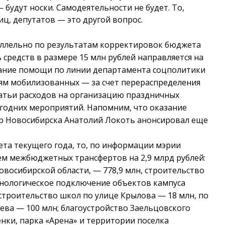
 будут носки. Самодеятельности не будет. То,
лиц, депутатов
—
это другой вопрос.
ллельно по результатам корректировок бюджета
ь средств в размере 15 млн рублей направляется на
ание помощи по линии департамента соцполитики
ям мобилизованных — за счет перераспределения
татьи расходов на организацию праздничных
годних мероприятий. Напомним, что оказание
р Новосибирска Анатолий Локоть анонсировал еще
та текущего года, то, по информации мэрии
ем межбюджетных трансфертов на 2,9 млрд рублей:
овосибирской области,
—
778,9 млн, строительство
хнологическое подключение объектов кампуса
 строительство школ по улице Крылова
—
18 млн, по
уева
—
100 млн; благоустройство Заельцовского
нки, парка «Арена» и территории поселка