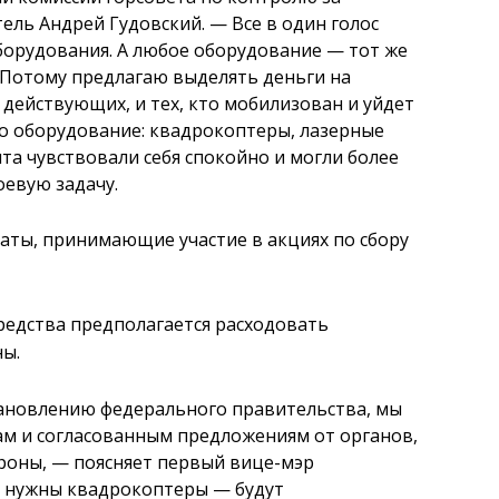
тель Андрей Гудовский.
—
Все в один голос
оборудования. А любое оборудование
—
тот же
 Потому предлагаю выделять деньги на
 действующих, и тех, кто мобилизован и уйдет
о оборудование: квадрокоптеры, лазерные
ята чувствовали себя спокойно и могли более
оевую задачу.
аты, принимающие участие в акциях по сбору
редства предполагается расходовать
ны.
ановлению федерального правительства, мы
ам и согласованным предложениям от органов,
роны,
—
поясняет первый вице-мэр
: нужны квадрокоптеры
—
будут