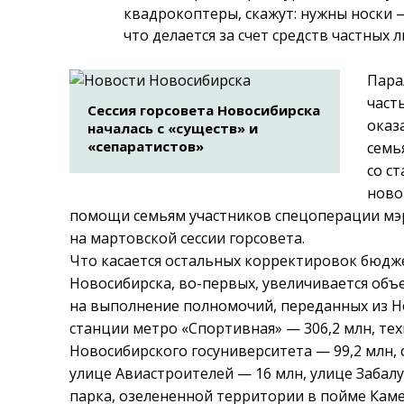
квадрокоптеры, скажут: нужны носки —
что делается за счет средств частных 
Пара
част
Сессия горсовета Новосибирска
оказ
началась с «существ» и
«сепаратистов»
семь
со с
ново
помощи семьям участников спецоперации мэ
на мартовской сессии горсовета.
Что касается остальных корректировок бюдже
Новосибирска, во-первых, увеличивается объ
на выполнение полномочий, переданных из Н
станции метро «Спортивная» — 306,2 млн, те
Новосибирского госуниверситета
—
99,2 млн,
улице Авиастроителей
—
16 млн, улице Забал
парка, озелененной территории в пойме Каме