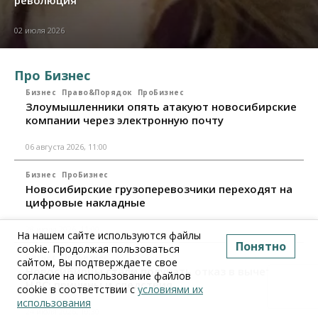
02 июля 2026
Про Бизнес
Бизнес
Право&Порядок
ПроБизнес
Злоумышленники опять атакуют новосибирские
компании через электронную почту
06 августа 2026, 11:00
Бизнес
ПроБизнес
Новосибирские грузоперевозчики переходят на
цифровые накладные
28 июля 2026, 11:00
На нашем сайте используются файлы
Понятно
cookie. Продолжая пользоваться
Бизнес
ПроБизнес
сайтом, Вы подтверждаете свое
Новосибирцы стали получать отказ в вычете по
согласие на использование файлов
НДС: причины и следствия
cookie в соответствии с
условиями их
использования
24 июля 2026, 10:30