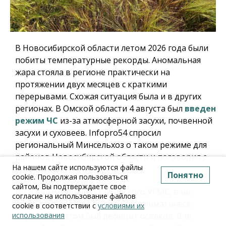
В Новосибирской области летом 2026 года были
побиты температурные рекорды. Аномальная
жара стояла в регионе практически на
протяжении двух месяцев с краткими
перерывами. Схожая ситуация была и в других
регионах. В Омской области 4 августа был
введен
режим ЧС
из-за атмосферной засухи, почвенной
засухи и суховеев.
Infopro54
спросил
региональный Минсельхоз о таком режиме для
районов Новосибирской области и поговорил с
На нашем сайте используются файлы
аграриями.
Понятно
cookie. Продолжая пользоваться
сайтом, Вы подтверждаете свое
По данным Западно-Сибирского УГМС, в июне и
согласие на использование файлов
июле температура была выше климатической
cookie в соответствии с
условиями их
нормы. При этом был дефицит осадков. В июне
использования