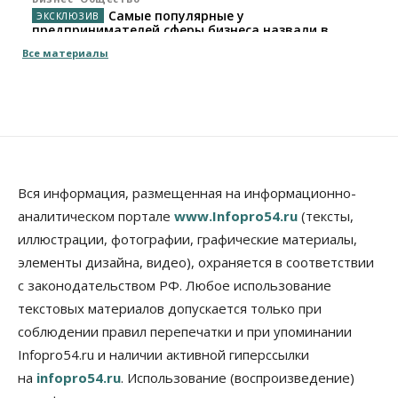
Самые популярные у
предпринимателей сферы бизнеса назвали в
Новосибирске
Все материалы
05 Августа 2026, 16:00
Недвижимость
Летний марафон скидок в ГК «Расцветай — до 16
августа
05 Августа 2026, 15:55
Недвижимость
Общество
Вся информация, размещенная на информационно-
Проект нового микрорайона на улице Кирова
аналитическом портале
www.Infopro54.ru
(тексты,
утвердили в Новосибирске
иллюстрации, фотографии, графические материалы,
05 Августа 2026, 15:30
элементы дизайна, видео), охраняется в соответствии
Бизнес
Промышленность
с законодательством РФ. Любое использование
Новосибирские компании произвели косметики
на два миллиарда рублей
текстовых материалов допускается только при
05 Августа 2026, 15:00
соблюдении правил перепечатки и при упоминании
Infopro54.ru и наличии активной гиперссылки
Власть
Финансы
на
infopro54.ru
. Использование (воспроизведение)
Криптовалюта в России официально стала
имуществом