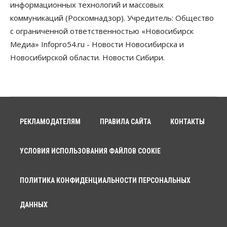
Бизнес
Власть
Недвижимость
информационных технологий и массовых
Новосибирское правительство требует 226 млн со
коммуникаций (Роскомнадзор). Учредитель: Общество
строителя экстрим-центра
05 Августа 2026, 11:30
с ограниченной ответственностью «Новосибирск
Медиа» Infopro54.ru - Новости Новосибирска и
Общество
Новосибирской области. Новости Сибири.
Премьер-министру Мишустину показали проект
нового аэропорта Горно-Алтайска
05 Августа 2026, 11:00
Общество
Новосибирские аграрии
подтверждают нормализацию ситуации с
РЕКЛАМОДАТЕЛЯМ
ПРАВИЛА САЙТА
КОНТАКТЫ
топливом
05 Августа 2026, 10:00
УСЛОВИЯ ИСПОЛЬЗОВАНИЯ ФАЙЛОВ COOKIE
Общество
Поголовье коров в Новосибирской области
сократилось почти на 15%
ПОЛИТИКА КОНФИДЕНЦИАЛЬНОСТИ ПЕРСОНАЛЬНЫХ
05 Августа 2026, 09:00
ДАННЫХ
Общество
Метеоролог оценил риски возможного
обмеления рек в Сибири из-за засухи