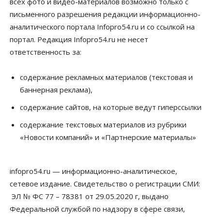
всех фото и видео-материалов возможно только с
05 Августа 2026, 14:00
письменного разрешения редакции информационно-
аналитического портала Infopro54.ru и со ссылкой на
Недвижимость
Открыты продажи квартир нового дома в
портал. Редакция Infopro54.ru не несет
квартале «Цветной бульвар» ГК «Расцветай»
ответственность за:
05 Августа 2026, 13:23
Власть
Общество
содержание рекламных материалов (текстовая и
Ночные маршруты автобусов предлагают ввести
баннерная реклама),
в Новосибирской области
05 Августа 2026, 13:00
содержание сайтов, на которые ведут гиперссылки
Право&Порядок
содержание текстовых материалов из рубрики
Новосибирец пытался провезти из Таиланда
«Новости компаний» и «Партнерские материалы»
кондитерские изделия с наркотиками
05 Августа 2026, 12:30
infopro54.ru — информационно-аналитическое,
Бизнес
Власть
Более 400 новосибирских компаний
сетевое издание. Свидетельство о регистрации СМИ:
вывели зарплату сотрудников «из тени»
ЭЛ № ФС 77 – 78381 от 29.05.2020 г, выдано
05 Августа 2026, 12:00
Федеральной службой по надзору в сфере связи,