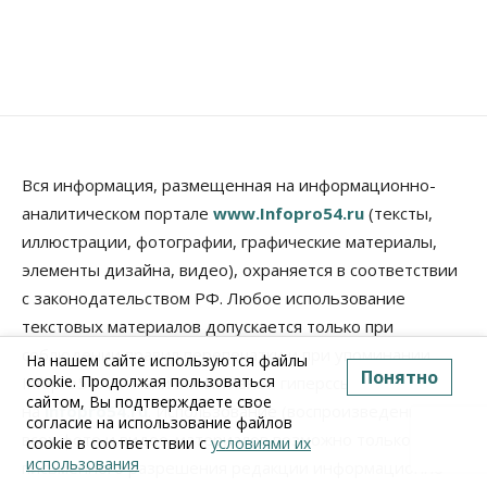
Вся информация, размещенная на информационно-
аналитическом портале
www.Infopro54.ru
(тексты,
иллюстрации, фотографии, графические материалы,
элементы дизайна, видео), охраняется в соответствии
с законодательством РФ. Любое использование
текстовых материалов допускается только при
соблюдении правил перепечатки и при упоминании
На нашем сайте используются файлы
Понятно
cookie. Продолжая пользоваться
Infopro54.ru и наличии активной гиперссылки
сайтом, Вы подтверждаете свое
на
infopro54.ru
. Использование (воспроизведение)
согласие на использование файлов
всех фото и видео-материалов возможно только с
cookie в соответствии с
условиями их
использования
письменного разрешения редакции информационно-