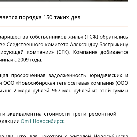
вается порядка 150 таких дел
арищества собственников жилья (ТСЖ) обратились
аве Следственного комитета Александру Бастрыкину
рирующей компании» (СГК). Компания добивается
иная с 2009 года.
щая просроченная задолженность юридических и
 и ООО «Новосибирская теплосетевая компания (ООО
свыше 2 млрд рублей. 967 млн рублей из этой суммы
ти эквивалентна стоимости трети ремонтной
редакции
Om1 Новосибирск
.
вили, что для некоторых жителей Новосибирска