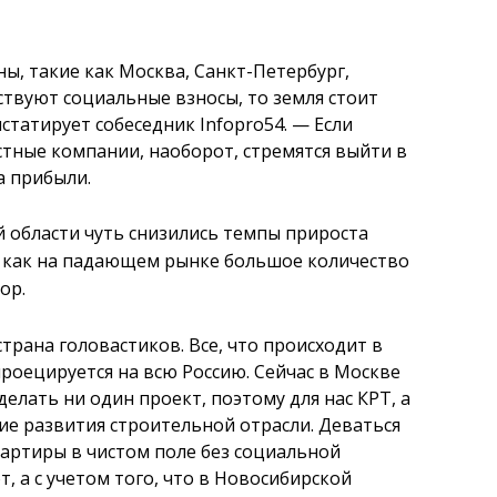
ы, такие как Москва, Санкт-Петербург,
ствуют социальные взносы, то земля стоит
нстатирует собеседник Infopro54. — Если
естные компании, наоборот, стремятся выйти в
а прибыли.
й области чуть снизились темпы прироста
ак как на падающем рынке большое количество
ор.
страна головастиков. Все, что происходит в
роецируется на всю Россию. Сейчас в Москве
елать ни один проект, поэтому для нас КРТ, а
е развития строительной отрасли. Деваться
артиры в чистом поле без социальной
 а с учетом того, что в Новосибирской