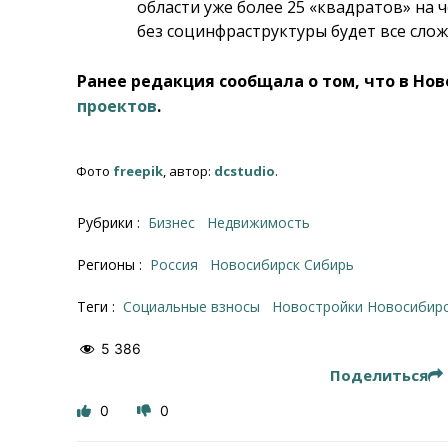
области уже более 25 «квадратов» на
без социнфраструктуры будет все сло
Ранее редакция сообщала о том, что в Н
проектов
.
Фото
freepik
, автор:
dcstudio
.
Рубрики :
Бизнес
Недвижимость
Регионы :
Россия
Новосибирск Сибирь
Теги :
социальные взносы
новостройки Новосибир
5 386
Поделиться
0
0