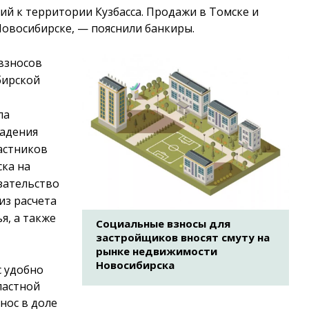
ий к территории Кузбасса. Продажи в Томске и
Новосибирске, — пояснили банкиры.
взносов
бирской
ла
падения
частников
ска на
зательство
из расчета
я, а также
Социальные взносы для
застройщиков вносят смуту на
рынке недвижимости
Новосибирска
 удобно
ластной
нос в доле