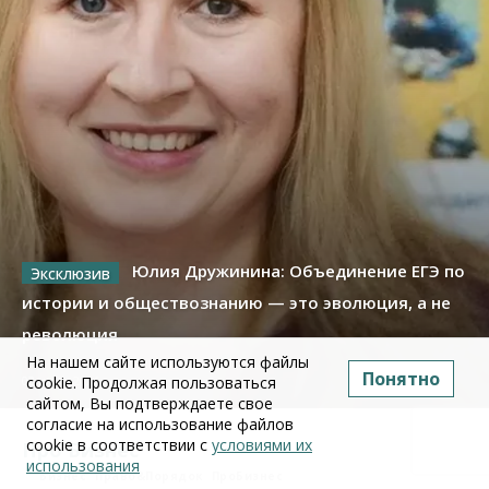
Юлия Дружинина: Объединение ЕГЭ по
истории и обществознанию — это эволюция, а не
революция
На нашем сайте используются файлы
Понятно
cookie. Продолжая пользоваться
02 июля 2026
сайтом, Вы подтверждаете свое
согласие на использование файлов
cookie в соответствии с
условиями их
Про Бизнес
использования
Бизнес
Право&Порядок
ПроБизнес