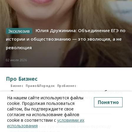
Юлия Дружинина: Объединение ЕГЭ по
истории и обществознанию — это эволюция, а не
революция
02 июля 2026
Про Бизнес
Бизнес
Право&Порядок
ПроБизнес
Злоумышленники опять атакуют новосибирские
компании через электронную почту
На нашем сайте используются файлы
Понятно
cookie. Продолжая пользоваться
сайтом, Вы подтверждаете свое
06 августа 2026, 11:00
согласие на использование файлов
cookie в соответствии с
условиями их
Бизнес
ПроБизнес
использования
Новосибирские грузоперевозчики переходят на
цифровые накладные