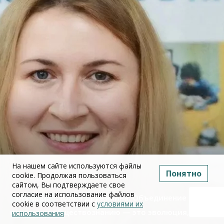
На нашем сайте используются файлы
Понятно
cookie. Продолжая пользоваться
сайтом, Вы подтверждаете свое
согласие на использование файлов
Юлия Дружинина: Объединение ЕГЭ по
cookie в соответствии с
условиями их
истории и обществознанию — это эволюция, а не
использования