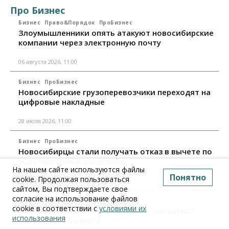
Про Бизнес
Бизнес
Право&Порядок
ПроБизнес
Злоумышленники опять атакуют новосибирские
компании через электронную почту
06 августа 2026, 11:00
Бизнес
ПроБизнес
Новосибирские грузоперевозчики переходят на
цифровые накладные
28 июля 2026, 11:00
Бизнес
ПроБизнес
Новосибирцы стали получать отказ в вычете по
НДС: причины и следствия
На нашем сайте используются файлы
Понятно
cookie. Продолжая пользоваться
24 июля 2026, 10:30
сайтом, Вы подтверждаете свое
согласие на использование файлов
Бизнес
ПроБизнес
cookie в соответствии с
условиями их
Новосибирская область вошла в топ регионов по
использования
смертности бизнеса