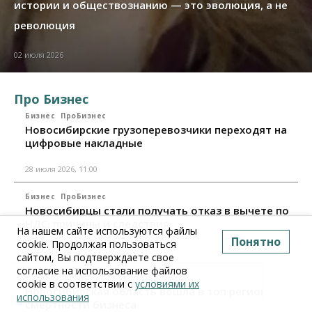
истории и обществознанию — это эволюция, а не
революция
02 июля 2026
Про Бизнес
Бизнес
ПроБизнес
Новосибирские грузоперевозчики переходят на
цифровые накладные
28 июля 2026, 11:00
Бизнес
ПроБизнес
Новосибирцы стали получать отказ в вычете по
НДС: причины и следствия
На нашем сайте используются файлы
Понятно
cookie. Продолжая пользоваться
24 июля 2026, 10:30
сайтом, Вы подтверждаете свое
согласие на использование файлов
Бизнес
ПроБизнес
cookie в соответствии с
условиями их
Новосибирская область вошла в топ регионов по
использования
смертности бизнеса