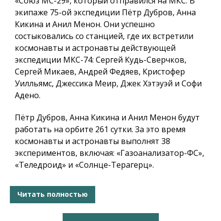
«Союз МС-29», который отправился на МКС. В
экипаже 75-ой экспедиции Пётр Дубров, Анна
Кикина и Анил Менон. Они успешно
состыковались со станцией, где их встретили
космонавты и астронавты действующей
экспедиции МКС-74: Сергей Кудь-Сверчков,
Сергей Микаев, Андрей Федяев, Кристофер
Уилльямс, Джессика Меир​, Джек Хэтэуэй и Софи
Адено.
Пётр Дубров, Анна Кикина и Анил Менон будут
работать на орбите 261 сутки. За это время
космонавты и астронавты выполнят 38
экспериментов, включая: «Газоанализатор-ФС»,
«Теледроид» и «Солнце-Терагерц».
Читать полностью