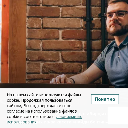
На нашем сайте используются файлы
Понятно
cookie. Продолжая пользоваться
сайтом, Вы подтверждаете свое
согласие на использование файлов
Михаил Швецов: Новосибирцы начали
cookie в соответствии с
условиями их
отменять отдых из-за квеста «найди бензин»
использования