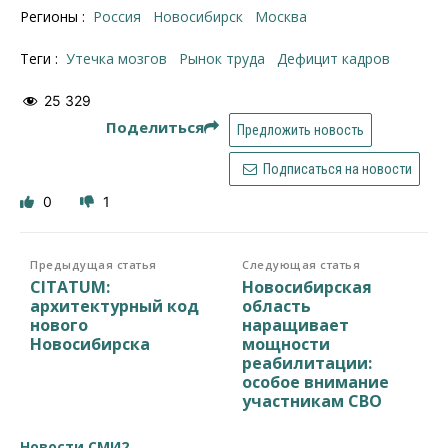
Регионы :
Россия
Новосибирск
Москва
Теги :
утечка мозгов
рынок труда
дефицит кадров
25 329
Поделиться
Предложить новость
Подписаться на новости
0
1
Предыдущая статья
Следующая статья
CITATUM:
Новосибирская
архитектурный код
область
нового
наращивает
Новосибирска
мощности
реабилитации:
особое внимание
участникам СВО
Новости СМИ2