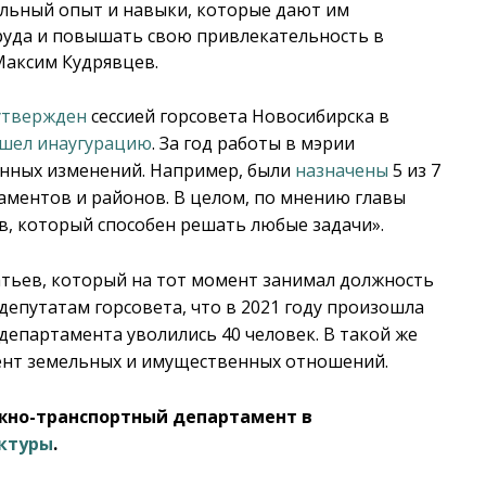
альный опыт и навыки, которые дают им
руда и повышать свою привлекательность в
Максим Кудрявцев.
утвержден
сессией горсовета Новосибирска в
шел инаугурацию
. За год работы в мэрии
онных изменений. Например, были
назначены
5 из 7
аментов и районов. В целом, по мнению главы
ив, который способен решать любые задачи».
атьев, который на тот момент занимал должность
депутатам горсовета, что в 2021 году произошла
 департамента уволились 40 человек. В такой же
мент земельных и имущественных отношений.
ожно-транспортный департамент в
уктуры
.