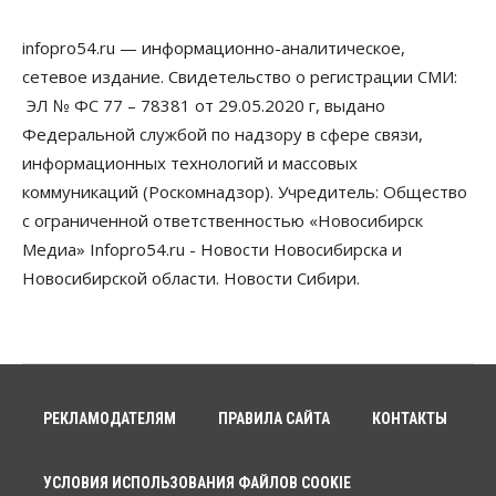
Бизнес
Общество
infopro54.ru — информационно-аналитическое,
Спрос на машино-места в
Новосибирской области вырос в полтора раза
сетевое издание. Свидетельство о регистрации СМИ:
08 Августа 2026, 18:00
ЭЛ № ФС 77 – 78381 от 29.05.2020 г, выдано
Федеральной службой по надзору в сфере связи,
Общество
К современному юридическому образованию в
информационных технологий и массовых
России возникает много вопросов
коммуникаций (Роскомнадзор). Учредитель: Общество
08 Августа 2026, 17:00
с ограниченной ответственностью «Новосибирск
Общество
Медиа» Infopro54.ru - Новости Новосибирска и
Новосибирские вузы опубликовали
Новосибирской области. Новости Сибири.
приказы о зачислении на бюджетные места
08 Августа 2026, 16:00
Общество
Технологии
Искусственный интеллект впервые выписал
штраф за борщевик
08 Августа 2026, 15:00
РЕКЛАМОДАТЕЛЯМ
ПРАВИЛА САЙТА
КОНТАКТЫ
Авто
Продажи подержанных электромобилей в
УСЛОВИЯ ИСПОЛЬЗОВАНИЯ ФАЙЛОВ COOKIE