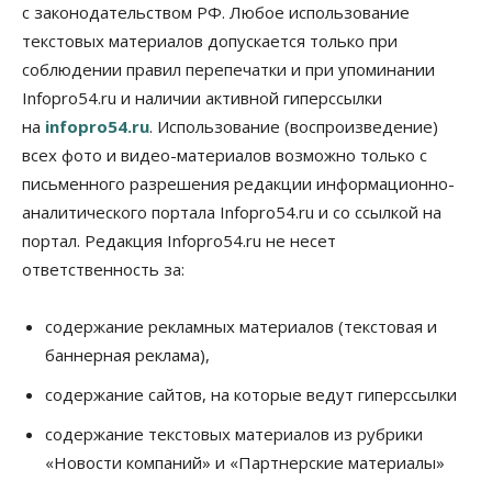
Новосибирске распространили спасатели
с законодательством РФ. Любое использование
09 Августа 2026, 13:30
текстовых материалов допускается только при
соблюдении правил перепечатки и при упоминании
Власть
Город
Общество
Еще одна остановка «городской электрички»
Infopro54.ru и наличии активной гиперссылки
появится в Новосибирске
на
infopro54.ru
. Использование (воспроизведение)
09 Августа 2026, 12:00
всех фото и видео-материалов возможно только с
Общество
письменного разрешения редакции информационно-
Места в колледжах Новосибирска будут
аналитического портала Infopro54.ru и со ссылкой на
«бронировать» со школы
портал. Редакция Infopro54.ru не несет
09 Августа 2026, 11:00
ответственность за:
Авто
Общество
Не катастрофа, а стресс-тест: эксперт
новосибирской сети СТО пояснил кому можно
содержание рекламных материалов (текстовая и
заливать бензин Евро‑2
баннерная реклама),
09 Августа 2026, 10:00
содержание сайтов, на которые ведут гиперссылки
Бизнес
Общество
Работодатели Новосибирска заявили в центры
содержание текстовых материалов из рубрики
занятости почти 32 тысячи вакансий
«Новости компаний» и «Партнерские материалы»
09 Августа 2026, 09:00