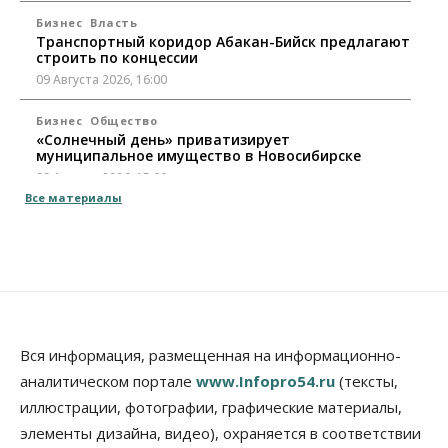
Бизнес
Власть
Транспортный коридор Абакан-Бийск предлагают
строить по концессии
09 Августа 2026, 16:00
Бизнес
Общество
«Солнечный день» приватизирует
муниципальное имущество в Новосибирске
09 Августа 2026, 15:00
Все материалы
Общество
Пассажиру самолёта Хабаровск — Новосибирск
стало плохо во время полета
09 Августа 2026, 14:30
Бизнес
Власть
Недвижимость
Торги по освоению «СмартСити» под
Новосибирском объявят в ближайшее время
Вся информация, размещенная на информационно-
09 Августа 2026, 14:00
аналитическом портале
www.Infopro54.ru
(тексты,
иллюстрации, фотографии, графические материалы,
Общество
элементы дизайна, видео), охраняется в соответствии
Экстренное предупреждение из-за жары в