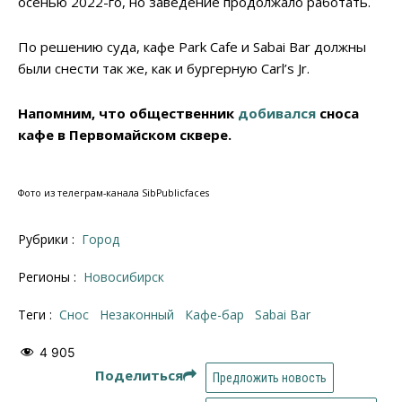
осенью 2022-го, но заведение продолжало работать.
По решению суда, кафе Park Cafe и Sabai Bar должны
были снести так же, как и бургерную Carl’s Jr.
Напомним, что общественник
добивался
сноса
кафе в Первомайском сквере.
Фото из телеграм-канала SibPublicfaces
Рубрики :
Город
Регионы :
Новосибирск
Теги :
снос
незаконный
кафе-бар
Sabai Bar
4 905
Поделиться
Предложить новость