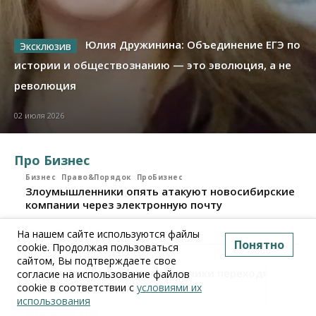
Юлия Дружинина: Объединение ЕГЭ по
истории и обществознанию — это эволюция, а не
революция
02 июля 2026
Про Бизнес
Бизнес
Право&Порядок
ПроБизнес
Злоумышленники опять атакуют новосибирские
компании через электронную почту
06 августа 2026, 11:00
На нашем сайте используются файлы
Понятно
cookie. Продолжая пользоваться
сайтом, Вы подтверждаете свое
Бизнес
ПроБизнес
Новосибирские грузоперевозчики переходят на
согласие на использование файлов
цифровые накладные
cookie в соответствии с
условиями их
использования
28 июля 2026, 11:00