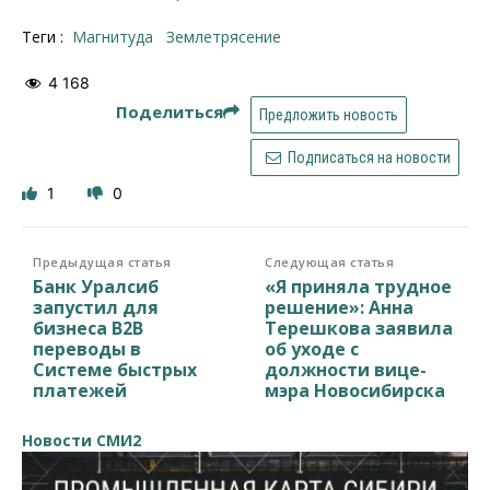
Теги :
магнитуда
Землетрясение
4 168
Поделиться
Предложить новость
Подписаться на новости
1
0
Предыдущая статья
Следующая статья
Банк Уралсиб
«Я приняла трудное
запустил для
решение»: Анна
бизнеса В2В
Терешкова заявила
переводы в
об уходе с
Системе быстрых
должности вице-
платежей
мэра Новосибирска
Новости СМИ2