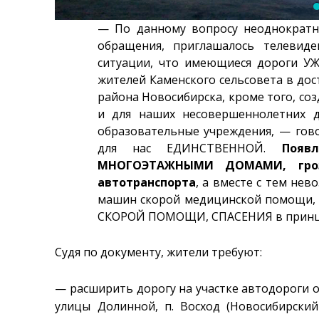
— По данному вопросу неоднократн
обращения, приглашалось телевид
ситуации, что имеющиеся дороги УЖ
жителей Каменского сельсовета в дос
района Новосибирска, кроме того, соз
и для наших несовершеннолетних д
образовательные учреждения, — гово
для нас ЕДИНСТВЕННОЙ.
Появ
МНОГОЭТАЖНЫМИ ДОМАМИ, грози
автотранспорта
, а вместе с тем не
машин скорой медицинской помощи, а
СКОРОЙ ПОМОЩИ, СПАСЕНИЯ в принцип
Судя по документу, жители требуют:
— расширить дорогу на участке автодороги о
улицы Долинной, п. Восход (Новосибирски