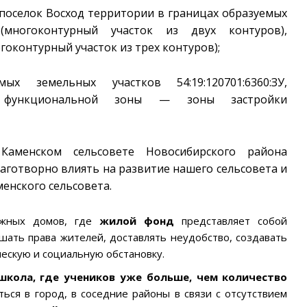
поселок Восход территории в границах образуемых
У (многоконтурный участок из двух контуров),
ногоконтурный участок из трех контуров);
 земельных участков 54:19:120701:6360:ЗУ,
883:ЗУ функциональной зоны — зоны застройки
Каменском сельсовете Новосибирского района
аготворно влиять на развитие нашего сельсовета и
енского сельсовета.
ажных домов, где
жилой фонд
представляет собой
ушать права жителей, доставлять неудобство, создавать
ескую и социальную обстановку.
школа, где учеников уже больше, чем количество
ься в город, в соседние районы в связи с отсутствием