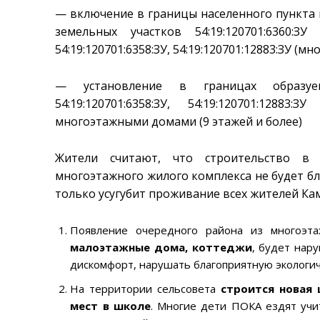
— включение в границы населенного пункта 
земельных участков 54:19:120701:6360:З
54:19:120701:6358:ЗУ, 54:19:120701:12883:ЗУ (м
— установление в границах образуемых
54:19:120701:6358:ЗУ, 54:19:120701:12
многоэтажными домами (9 этажей и более)
Жители считают, что строительство в 
многоэтажного жилого комплекса не будет бл
только усугубит проживание всех жителей Кам
Появление очередного района из многоэт
малоэтажные дома, коттеджи
, будет нар
дискомфорт, нарушать благоприятную экологич
На территории сельсовета
строится новая 
мест в школе
. Многие дети ПОКА ездят учит