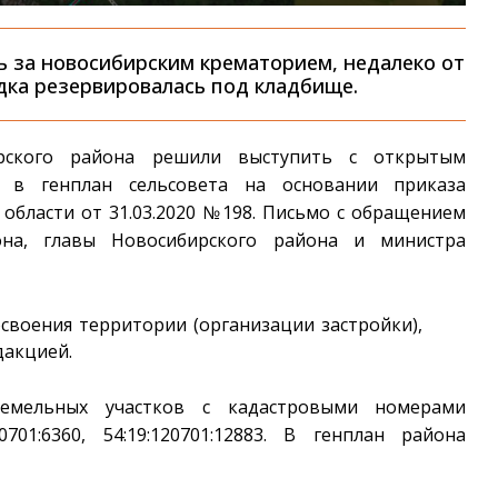
 за новосибирским крематорием, недалеко от
адка резервировалась под кладбище.
ирского района решили выступить с открытым
 в генплан сельсовета на основании приказа
области от 31.03.2020 №198. Письмо с обращением
она, главы Новосибирского района и министра
воения территории (организации застройки),
дакцией.
емельных участков с кадастровыми номерами
:120701:6360, 54:19:120701:12883. В генплан района