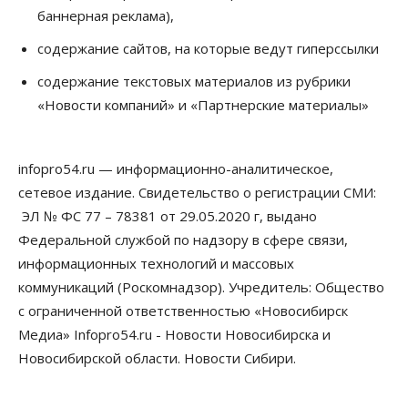
баннерная реклама),
07 Августа 2026, 12:00
содержание сайтов, на которые ведут гиперссылки
Общество
Жители Новосибирска смогут добровольно
содержание текстовых материалов из рубрики
повысить свою пенсию
«Новости компаний» и «Партнерские материалы»
07 Августа 2026, 11:30
Общество
Деньгами будут распоряжаться дети: в десяти
infopro54.ru — информационно-аналитическое,
школах Новосибирской области введут
инициативное бюджетирование
сетевое издание. Свидетельство о регистрации СМИ:
07 Августа 2026, 11:00
ЭЛ № ФС 77 – 78381 от 29.05.2020 г, выдано
Федеральной службой по надзору в сфере связи,
Общество
Право&Порядок
информационных технологий и массовых
В Новосибирске руководителя отдела полиции
заключили под стражу
коммуникаций (Роскомнадзор). Учредитель: Общество
07 Августа 2026, 10:15
с ограниченной ответственностью «Новосибирск
Медиа» Infopro54.ru - Новости Новосибирска и
Общество
Недели жары повлияли на урожай в
Новосибирской области. Новости Сибири.
Новосибирской области, но режима ЧС не будет
07 Августа 2026, 10:00