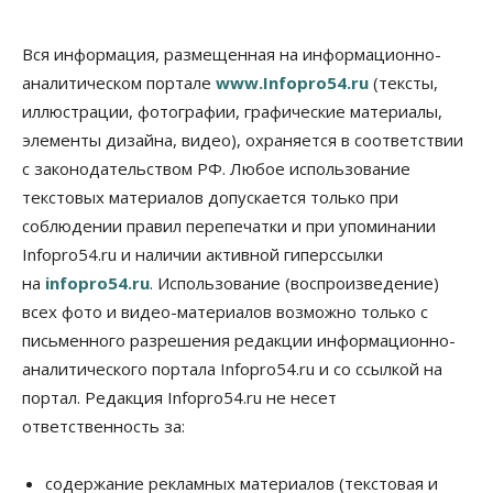
Сибирские аграрии увеличивают посевы горчицы
Вся информация, размещенная на информационно-
07 Августа 2026, 14:00
аналитическом портале
www.Infopro54.ru
(тексты,
Власть
иллюстрации, фотографии, графические материалы,
В Новосибирске многодетным семьям вручили
элементы дизайна, видео), охраняется в соответствии
сертификаты на покупку автомобилей
с законодательством РФ. Любое использование
07 Августа 2026, 13:55
текстовых материалов допускается только при
Авто
Общество
соблюдении правил перепечатки и при упоминании
Треть автовладельцев в Новосибирской области
Infopro54.ru и наличии активной гиперссылки
«поставили машины на прикол»
07 Августа 2026, 13:00
на
infopro54.ru
. Использование (воспроизведение)
всех фото и видео-материалов возможно только с
Власть
письменного разрешения редакции информационно-
Школы, библиотеки, пешеходные тротуары:
депутаты Госдумы контролируют работы на
аналитического портала Infopro54.ru и со ссылкой на
социальных объектах
портал. Редакция Infopro54.ru не несет
07 Августа 2026, 12:35
ответственность за:
Общество
Синоптики рассказали о погоде в Новосибирске
содержание рекламных материалов (текстовая и
на выходных