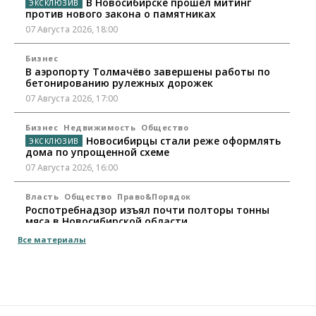
В Новосибирске прошёл митинг
против нового закона о памятниках
07 Августа 2026, 18:00
Бизнес
В аэропорту Толмачёво завершены работы по
бетонированию рулежных дорожек
07 Августа 2026, 17:00
Бизнес
Недвижимость
Общество
Новосибирцы стали реже оформлять
дома по упрощенной схеме
07 Августа 2026, 16:00
Власть
Общество
Право&Порядок
Роспотребнадзор изъял почти полторы тонны
мяса в Новосибирской области
07 Августа 2026, 15:00
Все материалы
Финансы
Расходы новосибирцев на спорт выросли на 40%
за полгода
07 Августа 2026, 14:35