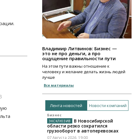
рации.
Владимир Литвинов: Бизнес —
это не про деньги, а про
ощущение правильности пути
На этом пути важны отношение к
человеку и желание делать жизнь людей
лучше
Все материалы
6
Лента новостей
Новости компаний
мую
Бизнес
льта
В Новосибирской
области резко сократился
грузооборот в автоперевозках
07 Августа 2026, 19:00