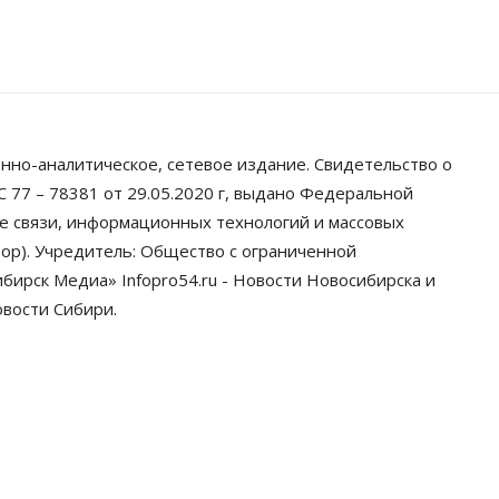
07 Августа 2026, 11:00
Общество
Право&Порядок
В Новосибирске руководителя
отдела полиции заключили под
стражу
07 Августа 2026, 10:15
нно-аналитическое, сетевое издание. Свидетельство о
Общество
 77 – 78381 от 29.05.2020 г, выдано Федеральной
Недели жары
ре связи, информационных технологий и массовых
повлияли на урожай в
Новосибирской области, но
ор). Учредитель: Общество с ограниченной
режима ЧС не будет
ирск Медиа» Infopro54.ru - Новости Новосибирска и
07 Августа 2026, 10:00
овости Сибири.
Бизнес
Право&Порядок
Предприятия
Новосибирска выстраивают
системы защиты от атак БПЛА
07 Августа 2026, 09:00
Бизнес
По «Сибэлектротерму» выдали
исполнительные листы на