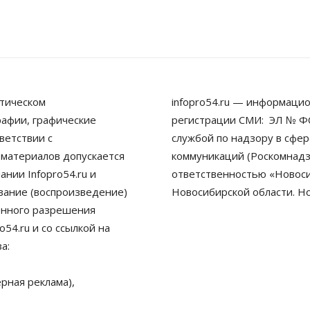
тическом
infopro54.ru — информацио
рафии, графические
регистрации СМИ: ЭЛ № ФС
ветствии с
службой по надзору в сфе
 материалов допускается
коммуникаций (Роскомнадз
нии Infopro54.ru и
ответственностью «Новосиб
ование (воспроизведение)
Новосибирской области. Н
енного разрешения
54.ru и со ссылкой на
а:
рная реклама),