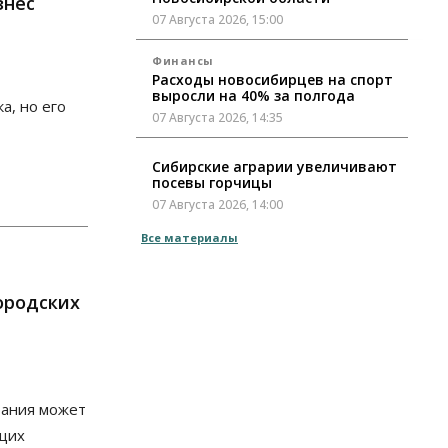
знес
07 Августа 2026, 15:00
Финансы
Расходы новосибирцев на спорт
выросли на 40% за полгода
а, но его
07 Августа 2026, 14:35
Сибирские аграрии увеличивают
посевы горчицы
07 Августа 2026, 14:00
Все материалы
Власть
В Новосибирске многодетным
семьям вручили сертификаты на
покупку автомобилей
ородских
07 Августа 2026, 13:55
Авто
Общество
Треть автовладельцев в
Новосибирской области
рания может
«поставили машины на прикол»
07 Августа 2026, 13:00
щих