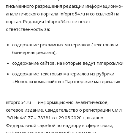
письменного разрешения редакции информационно-
Бизнес
Недвижимость
Общество
аналитического портала Infopro54.ru и со ссылкой на
Новосибирцы стали реже оформлять
дома по упрощенной схеме
портал. Редакция Infopro54.ru не несет
07 Августа 2026, 16:00
ответственность за:
Власть
Общество
Право&Порядок
Роспотребнадзор изъял почти полторы тонны
содержание рекламных материалов (текстовая и
мяса в Новосибирской области
баннерная реклама),
07 Августа 2026, 15:00
содержание сайтов, на которые ведут гиперссылки
Финансы
Расходы новосибирцев на спорт выросли на 40%
содержание текстовых материалов из рубрики
за полгода
«Новости компаний» и «Партнерские материалы»
07 Августа 2026, 14:35
Сибирские аграрии увеличивают посевы горчицы
infopro54.ru — информационно-аналитическое,
07 Августа 2026, 14:00
сетевое издание. Свидетельство о регистрации СМИ:
ЭЛ № ФС 77 – 78381 от 29.05.2020 г, выдано
Власть
В Новосибирске многодетным семьям вручили
Федеральной службой по надзору в сфере связи,
сертификаты на покупку автомобилей