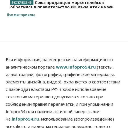
Союз продавцов маркетплейсов
обратился в правительство РФ из-за атак на WB
08 Августа 2026, 10:00
Все материалы
Общество
Новосибирцы будут получать квитанции за ЖКУ
по-новому
08 Августа 2026, 09:00
Бизнес
В Новосибирской области резко
Вся информация, размещенная на информационно-
сократился грузооборот в автоперевозках
аналитическом портале
www.Infopro54.ru
(тексты,
07 Августа 2026, 19:00
иллюстрации, фотографии, графические материалы,
элементы дизайна, видео), охраняется в соответствии
Общество
В Новосибирске прошёл митинг
с законодательством РФ. Любое использование
против нового закона о памятниках
текстовых материалов допускается только при
07 Августа 2026, 18:00
соблюдении правил перепечатки и при упоминании
Бизнес
Infopro54.ru и наличии активной гиперссылки
В аэропорту Толмачёво завершены работы по
на
infopro54.ru
. Использование (воспроизведение)
бетонированию рулежных дорожек
07 Августа 2026, 17:00
всех фото и видео-материалов возможно только с