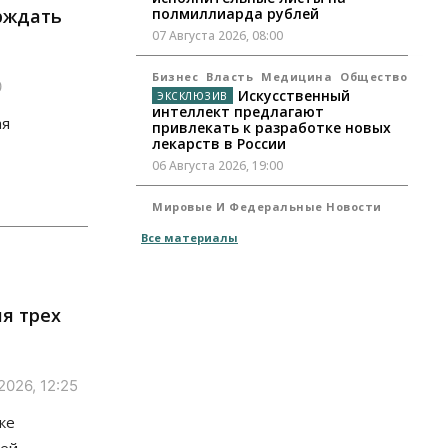
рждать
полмиллиарда рублей
07 Августа 2026, 08:00
Бизнес
Власть
Медицина
Общество
0
Искусственный
интеллект предлагают
ая
привлекать к разработке новых
лекарств в России
06 Августа 2026, 19:00
Мировые И Федеральные Новости
Россия построит в Киргизии
Все материалы
новый кампус КРСУ: 30 гектаров,
15 тысяч студентов и 30
миллиардов рублей
06 Августа 2026, 18:40
я трех
Общество
Новосибирским
студентам помогают
2026, 12:25
адаптироваться к учебе через
культуру
ке
06 Августа 2026, 18:00