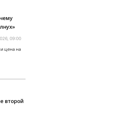
06 Августа 2026, 16:00
Финансы
очему
Россияне оформили ипотечных
кредитов на 2,6 трлн рублей
лнух»
06 Августа 2026, 15:53
026, 09:00
Власть
Думская гонка в Новосибирской
 и цена на
области обойдется без
самовыдвиженцев
06 Августа 2026, 15:00
Бизнес
Власть
Общество
Правительство России продлило
разрешение на выпуск бензина
«Евро-3»
06 Августа 2026, 14:00
ке второй
Общество
«За тех, у кого от 270
баллов, настоящая борьба»: вузы
настойчиво обзванивают
новосибирских