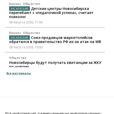
Бизнес
Общество
Детские центры Новосибирска
перегибают с «педагогикой успеха», считает
психолог
08 Августа 2026, 11:00
Бизнес
Общество
Союз продавцов маркетплейсов
обратился в правительство РФ из-за атак на WB
08 Августа 2026, 10:00
Общество
Новосибирцы будут получать квитанции за ЖКУ
по-новому
08 Августа 2026, 09:00
Все материалы
Бизнес
В Новосибирской области резко
сократился грузооборот в автоперевозках
07 Августа 2026, 19:00
Общество
В Новосибирске прошёл митинг
Вся информация, размещенная на информационно-