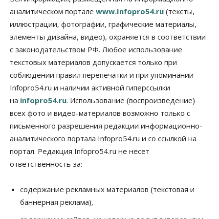
против нового закона о памятниках
аналитическом портале
www.Infopro54.ru
(тексты,
07 Августа 2026, 18:00
иллюстрации, фотографии, графические материалы,
элементы дизайна, видео), охраняется в соответствии
Бизнес
В аэропорту Толмачёво завершены работы по
с законодательством РФ. Любое использование
бетонированию рулежных дорожек
текстовых материалов допускается только при
07 Августа 2026, 17:00
соблюдении правил перепечатки и при упоминании
Бизнес
Недвижимость
Общество
Infopro54.ru и наличии активной гиперссылки
Новосибирцы стали реже оформлять
на
infopro54.ru
. Использование (воспроизведение)
дома по упрощенной схеме
07 Августа 2026, 16:00
всех фото и видео-материалов возможно только с
письменного разрешения редакции информационно-
Власть
Общество
Право&Порядок
аналитического портала Infopro54.ru и со ссылкой на
Роспотребнадзор изъял почти полторы тонны
мяса в Новосибирской области
портал. Редакция Infopro54.ru не несет
07 Августа 2026, 15:00
ответственность за:
Финансы
Расходы новосибирцев на спорт выросли на 40%
содержание рекламных материалов (текстовая и
за полгода
баннерная реклама),
07 Августа 2026, 14:35