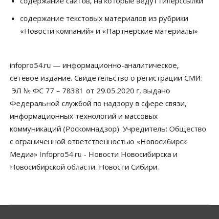
содержание сайтов, на которые ведут гиперссылки
Сибирские аграрии увеличивают посевы горчицы
содержание текстовых материалов из рубрики
07 Августа 2026, 14:00
«Новости компаний» и «Партнерские материалы»
Власть
В Новосибирске многодетным семьям вручили
сертификаты на покупку автомобилей
infopro54.ru — информационно-аналитическое,
07 Августа 2026, 13:55
сетевое издание. Свидетельство о регистрации СМИ:
ЭЛ № ФС 77 – 78381 от 29.05.2020 г, выдано
Авто
Общество
Треть автовладельцев в Новосибирской области
Федеральной службой по надзору в сфере связи,
«поставили машины на прикол»
информационных технологий и массовых
07 Августа 2026, 13:00
коммуникаций (Роскомнадзор). Учредитель: Общество
Власть
с ограниченной ответственностью «Новосибирск
Школы, библиотеки, пешеходные тротуары:
Медиа» Infopro54.ru - Новости Новосибирска и
депутаты Госдумы контролируют работы на
социальных объектах
Новосибирской области. Новости Сибири.
07 Августа 2026, 12:35
Общество
Синоптики рассказали о погоде в Новосибирске
на выходных