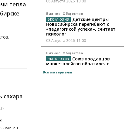
08 Августа 2026, 13:00
ачи тепла
ибирске
Бизнес
Общество
Детские центры
Новосибирска перегибают с
«педагогикой успеха», считает
психолог
тов.
08 Августа 2026, 11:00
Бизнес
Общество
Союз продавцов
маркетплейсов обратился в
правительство РФ из-за атак на
Все материалы
WB
08 Августа 2026, 10:00
Общество
ь сахара
Новосибирцы будут получать
квитанции за ЖКУ по-новому
30
08 Августа 2026, 09:00
а
Бизнес
егами из
В Новосибирской
области резко сократился