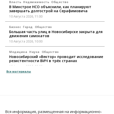
Власть
Недвижимость
Общество
В Минстрое НСО объяснили, как планируют
завершать долгострой на Серафимовича
10 Августа 2026, 11:00
Бизнес
Город
Общество
Большая часть улиц в Новосибирске закрыта для
движения самокатов
10 Августа 2026, 10:00
Медицина
Наука
Общество
Новосибирский «Вектор» проводит исследование
резистентности ВИЧ в трёх странах
10 Августа 2026, 09:00
Все материалы
Власть
Общество
Суд отменил дисквалификацию
Валентина Пармона в кассации
10 Августа 2026, 08:00
Власть
Общество
Запуск проекта по малой авиации в регионах
Сибири откладывается
Вся информация, размещенная на информационно-