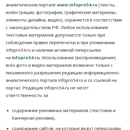
09 Августа 2026, 19:00
аналитическом портале
www.Infopro54.ru
(тексты,
иллюстрации, фотографии, графические материалы,
Бизнес
Недвижимость
элементы дизайна, видео), охраняется в соответствии
Продажи жилья в Новосибирске находятся на
уровне 2020 года
с законодательством РФ. Любое использование
09 Августа 2026, 18:00
текстовых материалов допускается только при
соблюдении правил перепечатки и при упоминании
Бизнес
Общество
Новосибирцы купили почти 500 тонн
Infopro54.ru и наличии активной гиперссылки
безлактозной молочной продукции
на
infopro54.ru
. Использование (воспроизведение)
09 Августа 2026, 17:00
всех фото и видео-материалов возможно только с
Бизнес
Власть
письменного разрешения редакции информационно-
Транспортный коридор Абакан-Бийск предлагают
аналитического портала Infopro54.ru и со ссылкой на
строить по концессии
портал. Редакция Infopro54.ru не несет
09 Августа 2026, 16:00
ответственность за:
Бизнес
Общество
«Солнечный день» приватизирует
муниципальное имущество в Новосибирске
содержание рекламных материалов (текстовая и
09 Августа 2026, 15:00
баннерная реклама),
содержание сайтов, на которые ведут гиперссылки
Общество