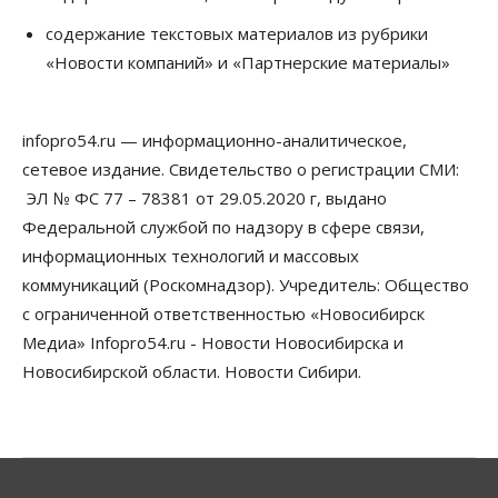
Пассажиру самолёта Хабаровск — Новосибирск
стало плохо во время полета
содержание текстовых материалов из рубрики
09 Августа 2026, 14:30
«Новости компаний» и «Партнерские материалы»
Бизнес
Власть
Недвижимость
Торги по освоению «СмартСити» под
infopro54.ru — информационно-аналитическое,
Новосибирском объявят в ближайшее время
09 Августа 2026, 14:00
сетевое издание. Свидетельство о регистрации СМИ:
ЭЛ № ФС 77 – 78381 от 29.05.2020 г, выдано
Общество
Федеральной службой по надзору в сфере связи,
Экстренное предупреждение из-за жары в
Новосибирске распространили спасатели
информационных технологий и массовых
09 Августа 2026, 13:30
коммуникаций (Роскомнадзор). Учредитель: Общество
с ограниченной ответственностью «Новосибирск
Власть
Город
Общество
Еще одна остановка «городской электрички»
Медиа» Infopro54.ru - Новости Новосибирска и
появится в Новосибирске
Новосибирской области. Новости Сибири.
09 Августа 2026, 12:00
Общество
Места в колледжах Новосибирска будут
«бронировать» со школы
09 Августа 2026, 11:00