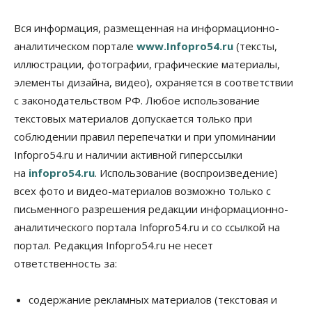
Недвижимость
Общество
Вся информация, размещенная на информационно-
Проект нового микрорайона на улице Кирова
аналитическом портале
www.Infopro54.ru
(тексты,
утвердили в Новосибирске
иллюстрации, фотографии, графические материалы,
05 Августа 2026, 15:30
элементы дизайна, видео), охраняется в соответствии
Бизнес
Промышленность
с законодательством РФ. Любое использование
Новосибирские компании произвели косметики
на два миллиарда рублей
текстовых материалов допускается только при
05 Августа 2026, 15:00
соблюдении правил перепечатки и при упоминании
Infopro54.ru и наличии активной гиперссылки
Власть
Финансы
на
infopro54.ru
. Использование (воспроизведение)
Криптовалюта в России официально стала
имуществом
всех фото и видео-материалов возможно только с
05 Августа 2026, 14:00
письменного разрешения редакции информационно-
аналитического портала Infopro54.ru и со ссылкой на
Недвижимость
Открыты продажи квартир нового дома в
портал. Редакция Infopro54.ru не несет
квартале «Цветной бульвар» ГК «Расцветай»
ответственность за:
05 Августа 2026, 13:23
Власть
Общество
содержание рекламных материалов (текстовая и
Ночные маршруты автобусов предлагают ввести