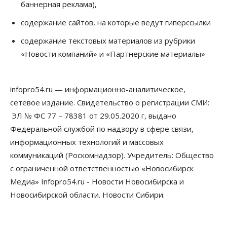
баннерная реклама),
в Новосибирской области
05 Августа 2026, 13:00
содержание сайтов, на которые ведут гиперссылки
Право&Порядок
содержание текстовых материалов из рубрики
Новосибирец пытался провезти из Таиланда
«Новости компаний» и «Партнерские материалы»
кондитерские изделия с наркотиками
05 Августа 2026, 12:30
infopro54.ru — информационно-аналитическое,
Бизнес
Власть
Более 400 новосибирских компаний
сетевое издание. Свидетельство о регистрации СМИ:
вывели зарплату сотрудников «из тени»
ЭЛ № ФС 77 – 78381 от 29.05.2020 г, выдано
05 Августа 2026, 12:00
Федеральной службой по надзору в сфере связи,
Бизнес
Власть
Недвижимость
информационных технологий и массовых
Новосибирское правительство требует 226 млн со
коммуникаций (Роскомнадзор). Учредитель: Общество
строителя экстрим-центра
05 Августа 2026, 11:30
с ограниченной ответственностью «Новосибирск
Медиа» Infopro54.ru - Новости Новосибирска и
Общество
Новосибирской области. Новости Сибири.
Премьер-министру Мишустину показали проект
нового аэропорта Горно-Алтайска
05 Августа 2026, 11:00