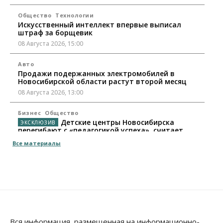
Общество
Технологии
Искусственный интеллект впервые выписал
штраф за борщевик
08 Августа 2026, 15:00
Авто
Продажи подержанных электромобилей в
Новосибирской области растут второй месяц
08 Августа 2026, 13:00
Бизнес
Общество
Детские центры Новосибирска
перегибают с «педагогикой успеха», считает
психолог
Все материалы
08 Августа 2026, 11:00
Бизнес
Общество
Союз продавцов маркетплейсов
обратился в правительство РФ из-за атак на WB
08 Августа 2026, 10:00
Общество
Вся информация, размещенная на информационно-