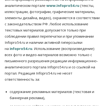
Новосибирцы будут получать квитанции за ЖКУ
аналитическом портале
www.Infopro54.ru
(тексты,
по-новому
иллюстрации, фотографии, графические материалы,
08 Августа 2026, 09:00
элементы дизайна, видео), охраняется в соответствии
Бизнес
с законодательством РФ. Любое использование
В Новосибирской области резко
сократился грузооборот в автоперевозках
текстовых материалов допускается только при
07 Августа 2026, 19:00
соблюдении правил перепечатки и при упоминании
Infopro54.ru и наличии активной гиперссылки
Общество
на
infopro54.ru
. Использование (воспроизведение)
В Новосибирске прошёл митинг
против нового закона о памятниках
всех фото и видео-материалов возможно только с
07 Августа 2026, 18:00
письменного разрешения редакции информационно-
аналитического портала Infopro54.ru и со ссылкой на
Бизнес
В аэропорту Толмачёво завершены работы по
портал. Редакция Infopro54.ru не несет
бетонированию рулежных дорожек
ответственность за:
07 Августа 2026, 17:00
Бизнес
Недвижимость
Общество
содержание рекламных материалов (текстовая и
Новосибирцы стали реже оформлять
баннерная реклама),
дома по упрощенной схеме
07 Августа 2026, 16:00