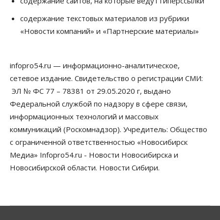
содержание сайтов, на которые ведут гиперссылки
Власть
Общество
Право&Порядок
содержание текстовых материалов из рубрики
Роспотребнадзор изъял почти полторы тонны
«Новости компаний» и «Партнерские материалы»
мяса в Новосибирской области
07 Августа 2026, 15:00
infopro54.ru — информационно-аналитическое,
Финансы
Расходы новосибирцев на спорт выросли на 40%
сетевое издание. Свидетельство о регистрации СМИ:
за полгода
ЭЛ № ФС 77 – 78381 от 29.05.2020 г, выдано
07 Августа 2026, 14:35
Федеральной службой по надзору в сфере связи,
информационных технологий и массовых
Сибирские аграрии увеличивают посевы горчицы
07 Августа 2026, 14:00
коммуникаций (Роскомнадзор). Учредитель: Общество
с ограниченной ответственностью «Новосибирск
Власть
Медиа» Infopro54.ru - Новости Новосибирска и
В Новосибирске многодетным семьям вручили
сертификаты на покупку автомобилей
Новосибирской области. Новости Сибири.
07 Августа 2026, 13:55
Авто
Общество
Треть автовладельцев в Новосибирской области
«поставили машины на прикол»