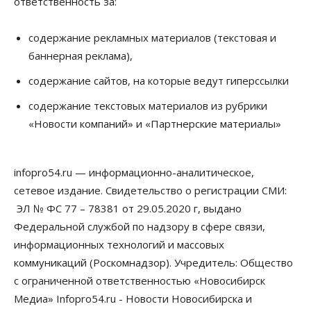
ответственность за:
10 Августа 2026, 14:00
Бизнес
Общество
содержание рекламных материалов (текстовая и
В Новосибирске сформировалось
баннерная реклама),
профессиональное сообщество стендап-комиков
10 Августа 2026, 13:30
содержание сайтов, на которые ведут гиперссылки
Недвижимость
содержание текстовых материалов из рубрики
Антон Рехтин: Вместе строим будущее
«Новости компаний» и «Партнерские материалы»
10 Августа 2026, 13:15
Бизнес
Общество
infopro54.ru — информационно-аналитическое,
Цены в ресторанах Новосибирска выросли на 8%
10 Августа 2026, 13:00
сетевое издание. Свидетельство о регистрации СМИ:
ЭЛ № ФС 77 – 78381 от 29.05.2020 г, выдано
Власть
Федеральной службой по надзору в сфере связи,
Духовная и медицинская помощь: корабль-
церковь посетит 50 поселений Новосибирской
информационных технологий и массовых
области
коммуникаций (Роскомнадзор). Учредитель: Общество
10 Августа 2026, 12:15
с ограниченной ответственностью «Новосибирск
Общество
Медиа» Infopro54.ru - Новости Новосибирска и
В Новосибирской области число дел о