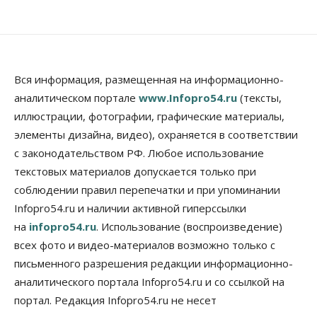
Власть
Город
Стало известно, когда Владимир Путин приедет в
Новосибирск
10 Августа 2026, 15:15
Недвижимость
Вся информация, размещенная на информационно-
Новосибирск находится в процессе движения к
аналитическом портале
www.Infopro54.ru
(тексты,
«человечному» городу
иллюстрации, фотографии, графические материалы,
10 Августа 2026, 15:00
элементы дизайна, видео), охраняется в соответствии
Бизнес
Общество
Право&Порядок
с законодательством РФ. Любое использование
Кафе японской кухни в Новосибирске закрыли на
45 дней
текстовых материалов допускается только при
10 Августа 2026, 14:45
соблюдении правил перепечатки и при упоминании
Infopro54.ru и наличии активной гиперссылки
Недвижимость
на
infopro54.ru
. Использование (воспроизведение)
Новосибирску нужны яркие объекты и
градообразующие общественные здания
всех фото и видео-материалов возможно только с
10 Августа 2026, 14:30
письменного разрешения редакции информационно-
аналитического портала Infopro54.ru и со ссылкой на
Общество
Предложения по строительству частных
портал. Редакция Infopro54.ru не несет
бомбоубежищ появились на российском рынке