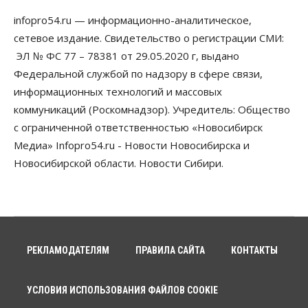
Искусственный интеллект предлагают
infopro54.ru — информационно-аналитическое,
привлекать к разработке новых лекарств в
России
сетевое издание. Свидетельство о регистрации СМИ:
06 Августа 2026, 19:00
ЭЛ № ФС 77 – 78381 от 29.05.2020 г, выдано
Федеральной службой по надзору в сфере связи,
Мировые И Федеральные Новости
информационных технологий и массовых
Россия построит в Киргизии новый кампус КРСУ:
30 гектаров, 15 тысяч студентов и 30 миллиардов
коммуникаций (Роскомнадзор). Учредитель: Общество
рублей
с ограниченной ответственностью «Новосибирск
06 Августа 2026, 18:40
Медиа» Infopro54.ru - Новости Новосибирска и
Общество
Новосибирской области. Новости Сибири.
Новосибирским студентам помогают
адаптироваться к учебе через культуру
06 Августа 2026, 18:00
Бизнес
Власть
Недвижимость
Застройщики продавливают компромиссы по
площади участков для КРТ в Новосибирске
РЕКЛАМОДАТЕЛЯМ
ПРАВИЛА САЙТА
КОНТАКТЫ
06 Августа 2026, 17:30
УСЛОВИЯ ИСПОЛЬЗОВАНИЯ ФАЙЛОВ COOKIE
Бизнес
Недвижимость
Общество
Около Заельцовского бора Новосибирска