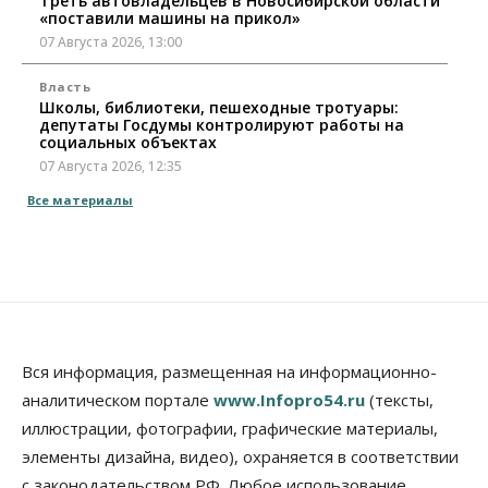
Треть автовладельцев в Новосибирской области
«поставили машины на прикол»
07 Августа 2026, 13:00
Власть
Школы, библиотеки, пешеходные тротуары:
депутаты Госдумы контролируют работы на
социальных объектах
07 Августа 2026, 12:35
Все материалы
Общество
Синоптики рассказали о погоде в Новосибирске
на выходных
07 Августа 2026, 12:00
Общество
Жители Новосибирска смогут добровольно
повысить свою пенсию
Вся информация, размещенная на информационно-
07 Августа 2026, 11:30
аналитическом портале
www.Infopro54.ru
(тексты,
Общество
иллюстрации, фотографии, графические материалы,
Деньгами будут распоряжаться дети: в десяти
элементы дизайна, видео), охраняется в соответствии
школах Новосибирской области введут
инициативное бюджетирование
с законодательством РФ. Любое использование