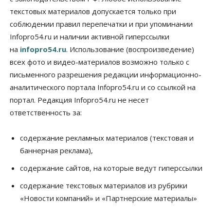
07 Августа 2026, 11:00
текстовых материалов допускается только при
соблюдении правил перепечатки и при упоминании
Общество
Право&Порядок
Infopro54.ru и наличии активной гиперссылки
В Новосибирске руководителя отдела полиции
заключили под стражу
на
infopro54.ru
. Использование (воспроизведение)
07 Августа 2026, 10:15
всех фото и видео-материалов возможно только с
письменного разрешения редакции информационно-
Общество
Недели жары повлияли на урожай в
аналитического портала Infopro54.ru и со ссылкой на
Новосибирской области, но режима ЧС не будет
портал. Редакция Infopro54.ru не несет
07 Августа 2026, 10:00
ответственность за:
Бизнес
Право&Порядок
Предприятия Новосибирска
содержание рекламных материалов (текстовая и
выстраивают системы защиты от атак БПЛА
баннерная реклама),
07 Августа 2026, 09:00
содержание сайтов, на которые ведут гиперссылки
Бизнес
По «Сибэлектротерму» выдали исполнительные
содержание текстовых материалов из рубрики
листы на полмиллиарда рублей
«Новости компаний» и «Партнерские материалы»
07 Августа 2026, 08:00
Бизнес
Власть
Медицина
Общество