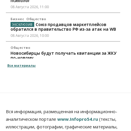
психолог
08 Августа 2026, 11:00
Бизнес
Общество
Союз продавцов маркетплейсов
обратился в правительство РФ из-за атак на WB
08 Августа 2026, 10:00
Общество
Новосибирцы будут получать квитанции за ЖКУ
по-новому
08 Августа 2026, 09:00
Все материалы
Бизнес
В Новосибирской области резко
сократился грузооборот в автоперевозках
07 Августа 2026, 19:00
Общество
В Новосибирске прошёл митинг
Вся информация, размещенная на информационно-
против нового закона о памятниках
аналитическом портале
www.Infopro54.ru
(тексты,
07 Августа 2026, 18:00
иллюстрации, фотографии, графические материалы,