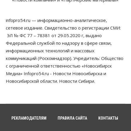
Власть
В Новосибирске многодетным семьям вручили
сертификаты на покупку автомобилей
infopro54.ru — информационно-аналитическое,
07 Августа 2026, 13:55
сетевое издание. Свидетельство о регистрации СМИ:
ЭЛ № ФС 77 – 78381 от 29.05.2020 г, выдано
Авто
Общество
Треть автовладельцев в Новосибирской области
Федеральной службой по надзору в сфере связи,
«поставили машины на прикол»
информационных технологий и массовых
07 Августа 2026, 13:00
коммуникаций (Роскомнадзор). Учредитель: Общество
Власть
с ограниченной ответственностью «Новосибирск
Школы, библиотеки, пешеходные тротуары:
Медиа» Infopro54.ru - Новости Новосибирска и
депутаты Госдумы контролируют работы на
социальных объектах
Новосибирской области. Новости Сибири.
07 Августа 2026, 12:35
Общество
Синоптики рассказали о погоде в Новосибирске
на выходных
07 Августа 2026, 12:00
РЕКЛАМОДАТЕЛЯМ
ПРАВИЛА САЙТА
КОНТАКТЫ
Общество