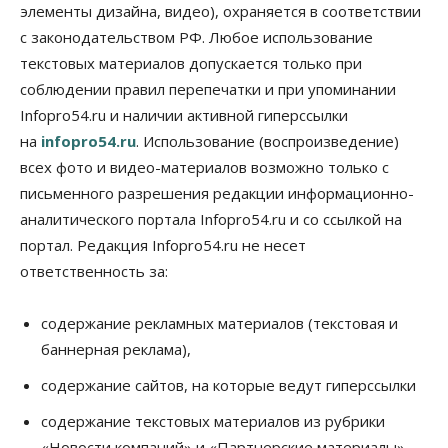
элементы дизайна, видео), охраняется в соответствии
Бизнес
В аэропорту Толмачёво завершены работы по
с законодательством РФ. Любое использование
бетонированию рулежных дорожек
текстовых материалов допускается только при
07 Августа 2026, 17:00
соблюдении правил перепечатки и при упоминании
Бизнес
Недвижимость
Общество
Infopro54.ru и наличии активной гиперссылки
Новосибирцы стали реже оформлять
на
infopro54.ru
. Использование (воспроизведение)
дома по упрощенной схеме
07 Августа 2026, 16:00
всех фото и видео-материалов возможно только с
письменного разрешения редакции информационно-
Власть
Общество
Право&Порядок
аналитического портала Infopro54.ru и со ссылкой на
Роспотребнадзор изъял почти полторы тонны
мяса в Новосибирской области
портал. Редакция Infopro54.ru не несет
07 Августа 2026, 15:00
ответственность за:
Финансы
Расходы новосибирцев на спорт выросли на 40%
содержание рекламных материалов (текстовая и
за полгода
баннерная реклама),
07 Августа 2026, 14:35
содержание сайтов, на которые ведут гиперссылки
Сибирские аграрии увеличивают посевы горчицы
содержание текстовых материалов из рубрики
07 Августа 2026, 14:00
«Новости компаний» и «Партнерские материалы»