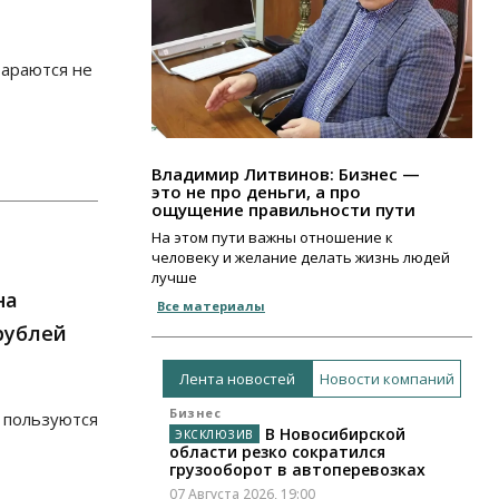
тараются не
Владимир Литвинов: Бизнес —
это не про деньги, а про
ощущение правильности пути
На этом пути важны отношение к
человеку и желание делать жизнь людей
лучше
на
Все материалы
рублей
Лента новостей
Новости компаний
Бизнес
 пользуются
В Новосибирской
области резко сократился
грузооборот в автоперевозках
07 Августа 2026, 19:00