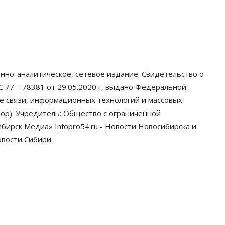
07 Августа 2026, 11:00
Общество
Право&Порядок
В Новосибирске руководителя
отдела полиции заключили под
стражу
07 Августа 2026, 10:15
нно-аналитическое, сетевое издание. Свидетельство о
Общество
 77 – 78381 от 29.05.2020 г, выдано Федеральной
Недели жары
ре связи, информационных технологий и массовых
повлияли на урожай в
Новосибирской области, но
ор). Учредитель: Общество с ограниченной
режима ЧС не будет
ирск Медиа» Infopro54.ru - Новости Новосибирска и
07 Августа 2026, 10:00
овости Сибири.
Бизнес
Право&Порядок
Предприятия
Новосибирска выстраивают
системы защиты от атак БПЛА
07 Августа 2026, 09:00
Бизнес
По «Сибэлектротерму» выдали
исполнительные листы на