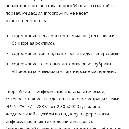
06 Августа 2026, 13:00
аналитического портала Infopro54.ru и со ссылкой на
портал. Редакция Infopro54.ru не несет
Власть
ответственность за:
Режим ЧС ввели в Омской области из-за засухи
06 Августа 2026, 12:15
содержание рекламных материалов (текстовая и
Власть
Общество
баннерная реклама),
Новосибирск готовится к визиту Владимира
Путина
содержание сайтов, на которые ведут гиперссылки
06 Августа 2026, 12:05
содержание текстовых материалов из рубрики
Бизнес
Недвижимость
Общество
«Новости компаний» и «Партнерские материалы»
Росреестр назвал главные причины
отказов в регистрации недвижимости в НСО
06 Августа 2026, 12:00
infopro54.ru — информационно-аналитическое,
Телекоммуникации
сетевое издание. Свидетельство о регистрации СМИ:
В 16 населённых пунктах Мошковского района
модернизировали мобильную связь
ЭЛ № ФС 77 – 78381 от 29.05.2020 г, выдано
06 Августа 2026, 11:35
Федеральной службой по надзору в сфере связи,
информационных технологий и массовых
Бизнес
Право&Порядок
ПроБизнес
коммуникаций (Роскомнадзор). Учредитель: Общество
Злоумышленники опять атакуют