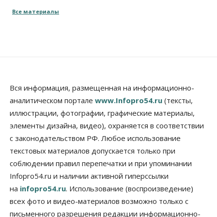
области получили повышенные пенсии
Все материалы
06 Августа 2026, 16:00
Финансы
Россияне оформили ипотечных кредитов на 2,6
трлн рублей
06 Августа 2026, 15:53
Власть
Вся информация, размещенная на информационно-
Думская гонка в Новосибирской области
аналитическом портале
www.Infopro54.ru
(тексты,
обойдется без самовыдвиженцев
иллюстрации, фотографии, графические материалы,
06 Августа 2026, 15:00
элементы дизайна, видео), охраняется в соответствии
Бизнес
Власть
Общество
с законодательством РФ. Любое использование
Правительство России продлило разрешение на
выпуск бензина «Евро-3»
текстовых материалов допускается только при
06 Августа 2026, 14:00
соблюдении правил перепечатки и при упоминании
Infopro54.ru и наличии активной гиперссылки
Общество
на
infopro54.ru
. Использование (воспроизведение)
«За тех, у кого от 270 баллов,
настоящая борьба»: вузы настойчиво
всех фото и видео-материалов возможно только с
обзванивают новосибирских высокобалльников
перед зачислением
письменного разрешения редакции информационно-