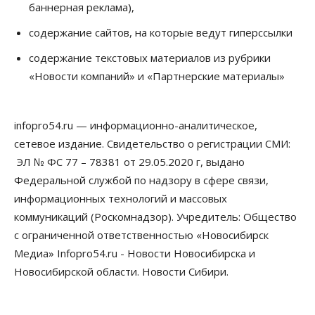
баннерная реклама),
07 Августа 2026, 10:15
содержание сайтов, на которые ведут гиперссылки
Общество
Недели жары повлияли на урожай в
содержание текстовых материалов из рубрики
Новосибирской области, но режима ЧС не будет
«Новости компаний» и «Партнерские материалы»
07 Августа 2026, 10:00
Бизнес
Право&Порядок
Предприятия Новосибирска
infopro54.ru — информационно-аналитическое,
выстраивают системы защиты от атак БПЛА
сетевое издание. Свидетельство о регистрации СМИ:
07 Августа 2026, 09:00
ЭЛ № ФС 77 – 78381 от 29.05.2020 г, выдано
Бизнес
Федеральной службой по надзору в сфере связи,
По «Сибэлектротерму» выдали исполнительные
информационных технологий и массовых
листы на полмиллиарда рублей
07 Августа 2026, 08:00
коммуникаций (Роскомнадзор). Учредитель: Общество
с ограниченной ответственностью «Новосибирск
Бизнес
Власть
Медицина
Общество
Медиа» Infopro54.ru - Новости Новосибирска и
Искусственный интеллект предлагают
привлекать к разработке новых лекарств в
Новосибирской области. Новости Сибири.
России
06 Августа 2026, 19:00