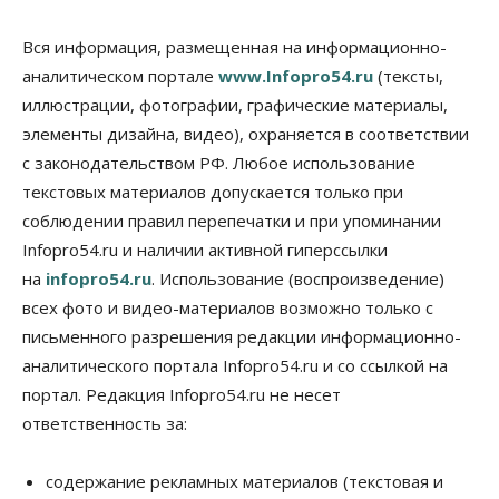
депутаты Госдумы контролируют работы на
социальных объектах
Вся информация, размещенная на информационно-
07 Августа 2026, 12:35
аналитическом портале
www.Infopro54.ru
(тексты,
Общество
иллюстрации, фотографии, графические материалы,
Синоптики рассказали о погоде в Новосибирске
элементы дизайна, видео), охраняется в соответствии
на выходных
с законодательством РФ. Любое использование
07 Августа 2026, 12:00
текстовых материалов допускается только при
Общество
соблюдении правил перепечатки и при упоминании
Жители Новосибирска смогут добровольно
Infopro54.ru и наличии активной гиперссылки
повысить свою пенсию
07 Августа 2026, 11:30
на
infopro54.ru
. Использование (воспроизведение)
всех фото и видео-материалов возможно только с
Общество
письменного разрешения редакции информационно-
Деньгами будут распоряжаться дети: в десяти
школах Новосибирской области введут
аналитического портала Infopro54.ru и со ссылкой на
инициативное бюджетирование
портал. Редакция Infopro54.ru не несет
07 Августа 2026, 11:00
ответственность за:
Общество
Право&Порядок
В Новосибирске руководителя отдела полиции
содержание рекламных материалов (текстовая и
заключили под стражу