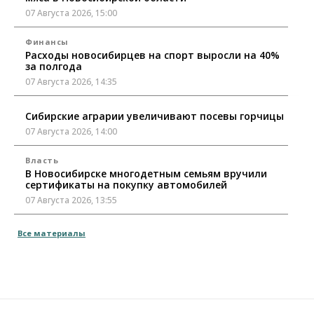
07 Августа 2026, 15:00
Финансы
Расходы новосибирцев на спорт выросли на 40%
за полгода
07 Августа 2026, 14:35
Сибирские аграрии увеличивают посевы горчицы
07 Августа 2026, 14:00
Власть
В Новосибирске многодетным семьям вручили
сертификаты на покупку автомобилей
07 Августа 2026, 13:55
Авто
Общество
Все материалы
Треть автовладельцев в Новосибирской области
«поставили машины на прикол»
07 Августа 2026, 13:00
Власть
Школы, библиотеки, пешеходные тротуары: