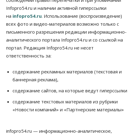
соблюдении правил перепечатки и при упоминании
перед зачислением
Infopro54.ru и наличии активной гиперссылки
06 Августа 2026, 13:00
на
infopro54.ru
. Использование (воспроизведение)
Власть
всех фото и видео-материалов возможно только с
Режим ЧС ввели в Омской области из-за засухи
письменного разрешения редакции информационно-
06 Августа 2026, 12:15
аналитического портала Infopro54.ru и со ссылкой на
Власть
Общество
портал. Редакция Infopro54.ru не несет
Новосибирск готовится к визиту Владимира
ответственность за:
Путина
06 Августа 2026, 12:05
содержание рекламных материалов (текстовая и
Бизнес
Недвижимость
Общество
баннерная реклама),
Росреестр назвал главные причины
отказов в регистрации недвижимости в НСО
содержание сайтов, на которые ведут гиперссылки
06 Августа 2026, 12:00
содержание текстовых материалов из рубрики
Телекоммуникации
«Новости компаний» и «Партнерские материалы»
В 16 населённых пунктах Мошковского района
модернизировали мобильную связь
06 Августа 2026, 11:35
infopro54.ru — информационно-аналитическое,
Бизнес
Право&Порядок
ПроБизнес