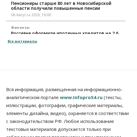
Пенсионеры старше 80 лет в Новосибирской
области получили повышенные пенсии
06 Августа 2026, 16:00
Финансы
Россияне оформили ипотечных кредитов на 2,6
трлн рублей
Все материалы
06 Августа 2026, 15:53
Власть
Думская гонка в Новосибирской области
обойдется без самовыдвиженцев
06 Августа 2026, 15:00
Бизнес
Власть
Общество
Вся информация, размещенная на информационно-
Правительство России продлило разрешение на
аналитическом портале
www.Infopro54.ru
(тексты,
выпуск бензина «Евро-3»
иллюстрации, фотографии, графические материалы,
06 Августа 2026, 14:00
элементы дизайна, видео), охраняется в соответствии
Общество
с законодательством РФ. Любое использование
«За тех, у кого от 270 баллов,
настоящая борьба»: вузы настойчиво
текстовых материалов допускается только при
обзванивают новосибирских высокобалльников