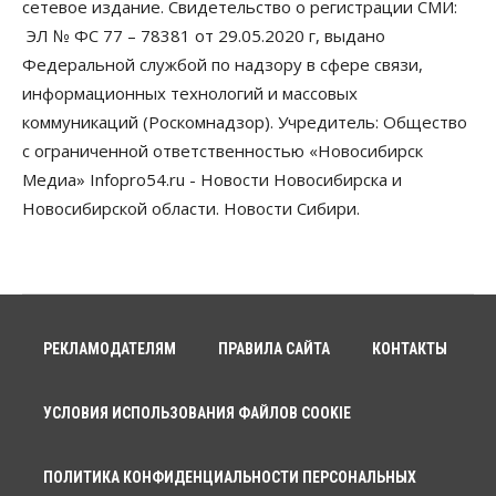
сетевое издание. Свидетельство о регистрации СМИ:
Злоумышленники опять атакуют
новосибирские компании через электронную
ЭЛ № ФС 77 – 78381 от 29.05.2020 г, выдано
почту
Федеральной службой по надзору в сфере связи,
06 Августа 2026, 11:00
информационных технологий и массовых
коммуникаций (Роскомнадзор). Учредитель: Общество
Общество
Медики готовятся к второму пику активности
с ограниченной ответственностью «Новосибирск
клещей в Новосибирской области
Медиа» Infopro54.ru - Новости Новосибирска и
06 Августа 2026, 10:00
Новосибирской области. Новости Сибири.
Общество
Из-за жары в Европе оливковое масло
в Новосибирске может снова подорожать
06 Августа 2026, 09:00
Бизнес
Недвижимость
РЕКЛАМОДАТЕЛЯМ
ПРАВИЛА САЙТА
КОНТАКТЫ
Застройщики Новосибирска
доплатили налоги на сумму почти 700 млн рублей
06 Августа 2026, 08:00
УСЛОВИЯ ИСПОЛЬЗОВАНИЯ ФАЙЛОВ COOKIE
Бизнес
Власть
От регоператора Новосибирска потребовали
ПОЛИТИКА КОНФИДЕНЦИАЛЬНОСТИ ПЕРСОНАЛЬНЫХ
погасить долги на два миллиарда