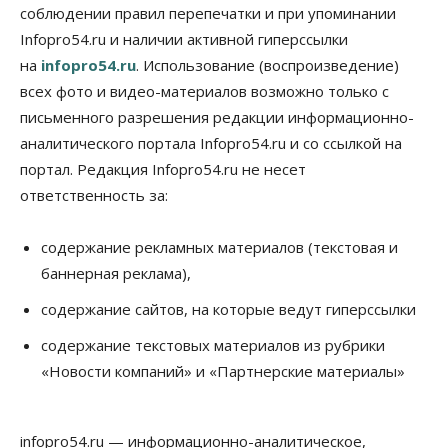
05 Августа 2026, 15:00
соблюдении правил перепечатки и при упоминании
Infopro54.ru и наличии активной гиперссылки
Власть
Финансы
на
infopro54.ru
. Использование (воспроизведение)
Криптовалюта в России официально стала
имуществом
всех фото и видео-материалов возможно только с
05 Августа 2026, 14:00
письменного разрешения редакции информационно-
аналитического портала Infopro54.ru и со ссылкой на
Недвижимость
Открыты продажи квартир нового дома в
портал. Редакция Infopro54.ru не несет
квартале «Цветной бульвар» ГК «Расцветай»
ответственность за:
05 Августа 2026, 13:23
Власть
Общество
содержание рекламных материалов (текстовая и
Ночные маршруты автобусов предлагают ввести
баннерная реклама),
в Новосибирской области
05 Августа 2026, 13:00
содержание сайтов, на которые ведут гиперссылки
Право&Порядок
содержание текстовых материалов из рубрики
Новосибирец пытался провезти из Таиланда
«Новости компаний» и «Партнерские материалы»
кондитерские изделия с наркотиками
05 Августа 2026, 12:30
infopro54.ru — информационно-аналитическое,
Бизнес
Власть