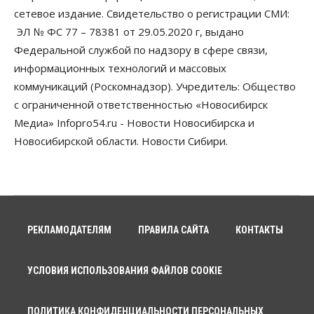
Более 400 новосибирских компаний
сетевое издание. Свидетельство о регистрации СМИ:
вывели зарплату сотрудников «из тени»
ЭЛ № ФС 77 – 78381 от 29.05.2020 г, выдано
05 Августа 2026, 12:00
Федеральной службой по надзору в сфере связи,
Бизнес
Власть
Недвижимость
информационных технологий и массовых
Новосибирское правительство требует 226 млн со
коммуникаций (Роскомнадзор). Учредитель: Общество
строителя экстрим-центра
05 Августа 2026, 11:30
с ограниченной ответственностью «Новосибирск
Медиа» Infopro54.ru - Новости Новосибирска и
Общество
Новосибирской области. Новости Сибири.
Премьер-министру Мишустину показали проект
нового аэропорта Горно-Алтайска
05 Августа 2026, 11:00
Общество
Новосибирские аграрии
подтверждают нормализацию ситуации с
РЕКЛАМОДАТЕЛЯМ
ПРАВИЛА САЙТА
КОНТАКТЫ
топливом
05 Августа 2026, 10:00
УСЛОВИЯ ИСПОЛЬЗОВАНИЯ ФАЙЛОВ COOKIE
Общество
Поголовье коров в Новосибирской области
сократилось почти на 15%
ПОЛИТИКА КОНФИДЕНЦИАЛЬНОСТИ ПЕРСОНАЛЬНЫХ