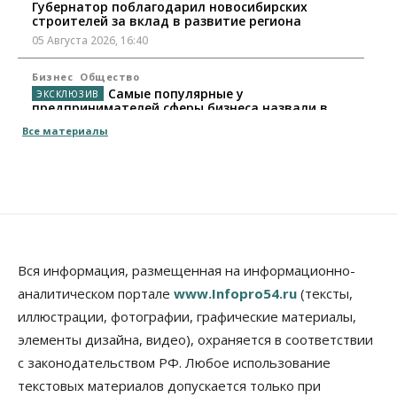
Губернатор поблагодарил новосибирских
строителей за вклад в развитие региона
05 Августа 2026, 16:40
Бизнес
Общество
Самые популярные у
предпринимателей сферы бизнеса назвали в
Новосибирске
Все материалы
05 Августа 2026, 16:00
Недвижимость
Летний марафон скидок в ГК «Расцветай — до 16
августа
05 Августа 2026, 15:55
Недвижимость
Общество
Вся информация, размещенная на информационно-
Проект нового микрорайона на улице Кирова
аналитическом портале
www.Infopro54.ru
(тексты,
утвердили в Новосибирске
иллюстрации, фотографии, графические материалы,
05 Августа 2026, 15:30
элементы дизайна, видео), охраняется в соответствии
Бизнес
Промышленность
с законодательством РФ. Любое использование
Новосибирские компании произвели косметики
на два миллиарда рублей
текстовых материалов допускается только при